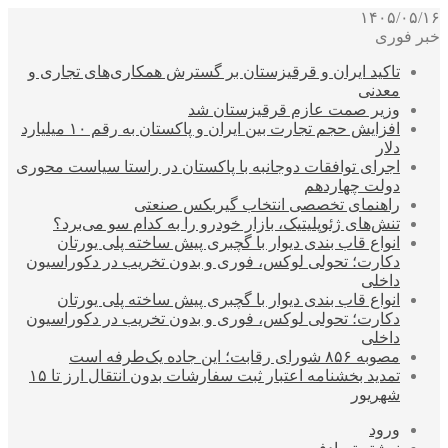
۱۴۰۵/۰۵/۱۶
خبر فوری
تاکید ایران و قرقیزستان بر گسترش همکاری‌های تجاری و
معدنی
وزیر صمت عازم قرقیزستان شد
افزایش حجم تجارت بین ایران و پاکستان به رقم ۱۰ میلیارد
دلار
اجرای توافقات دوجانبه با پاکستان در راستا سیاست محوری
دولت چهاردهم
راهنمای تخصصی انتخاب گیربکس صنعتی
تنش‌های ژئوپلیتیک، بازار خودرو را به کدام سو می‌برد؟
انواع قاب بندی دیوار با گچبری پیش ساخته پلی یورتان
دکارت؛ تحولی لوکس، فوری و بدون تخریب در دکوراسیون
داخلی
انواع قاب بندی دیوار با گچبری پیش ساخته پلی یورتان
دکارت؛ تحولی لوکس، فوری و بدون تخریب در دکوراسیون
داخلی
مصوبه ۸۵۶ شورای رقابت؛ این جاده یک‌طرفه است
تمدید بخشنامه اعتبار ثبت سفارشات بدون انتقال ارز تا ۱۵
شهریور
ورود