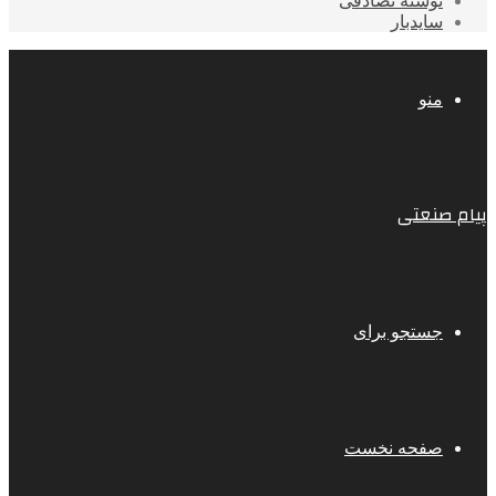
نوشته تصادفی
سایدبار
منو
پیام صنعتی
جستجو برای
صفحه نخست