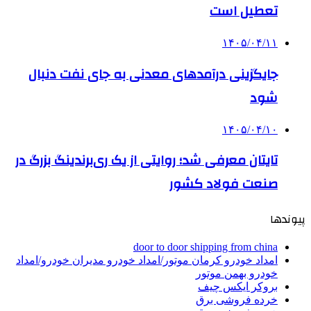
تعطیل است
۱۴۰۵/۰۴/۱۱
جایگزینی درآمدهای معدنی به جای نفت دنبال
شود
۱۴۰۵/۰۴/۱۰
تایتان معرفی شد؛ روایتی از یک ری‌برندینگ بزرگ در
صنعت فولاد کشور
پیوندها
door to door shipping from china
امداد خودرو کرمان موتور/امداد خودرو مدیران خودرو/امداد
خودرو بهمن موتور
بروکر ایکس چیف
خرده فروشی برق