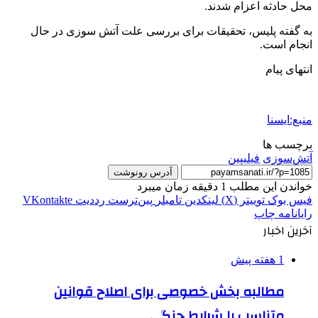
محل حادثه اعزام شدند.
به گفته پلیس، تحقیقات برای بررسی علت آتش سوزی در حال
انجام است.
انتهای پیام
منبع:ایسنا
برچسب ها
آتش‌سوزی
فيليپين
آدرس رونوشت
خواندن این مطلب 1 دقیقه زمان میبرد
فیس بوک
توییتر (X)
لینکدین
‫تامبلر
‫پین‌ترست
‫رددیت
‫VKontakte
رایانامه
چاپ
آخرین اخبار
1 هفته پیش
مطالبه بخش خصوصی برای اصلاح قوانین
متناسب با شرایط جنگی