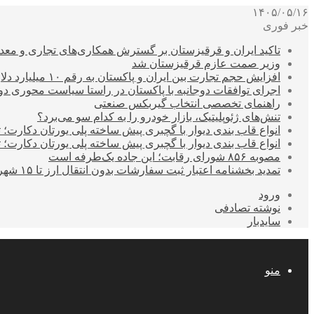
۱۴۰۵/۰۵/۱۶
خبر فوری
تاکید ایران و قرقیزستان بر گسترش همکاری‌های تجاری و معد
وزیر صمت عازم قرقیزستان شد
افزایش حجم تجارت بین ایران و پاکستان به رقم ۱۰ میلیارد دلار
اجرای توافقات دوجانبه با پاکستان در راستا سیاست محوری د
راهنمای تخصصی انتخاب گیربکس صنعتی
تنش‌های ژئوپلیتیک، بازار خودرو را به کدام سو می‌برد؟
انواع قاب بندی دیوار با گچبری پیش ساخته پلی یورتان دکارت
انواع قاب بندی دیوار با گچبری پیش ساخته پلی یورتان دکارت
مصوبه ۸۵۶ شورای رقابت؛ این جاده یک‌طرفه است
تمدید بخشنامه اعتبار ثبت سفارشات بدون انتقال ارز تا ۱۵ شهریور
ورود
نوشته تصادفی
سایدبار
منو