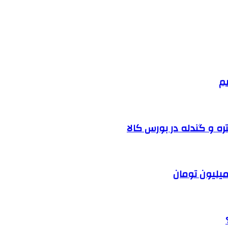
یم
ره و گندله در بورس کالا