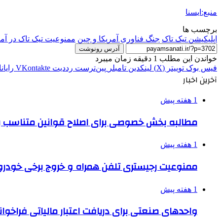
منبع:ایسنا
برچسب ها
اپلیکیشن تیک تاک
جنگ فناوری آمریکا و چین
ممنوعیت تیک تاک در آمر
آدرس رونوشت
خواندن این مطلب 1 دقیقه زمان میبرد
فیس بوک
توییتر (X)
لینکدین
‫تامبلر
‫پین‌ترست
‫رددیت
‫VKontakte
رایان
آخرین اخبار
1 هفته پیش
مطالبه بخش خصوصی برای اصلاح قوانین متناسب ب
1 هفته پیش
ممنوعیت رجیستری تلفن همراه و خروج برخی خودروها
1 هفته پیش
واحدهای صنعتی برای دریافت اعتبار مالیاتی فراخوا