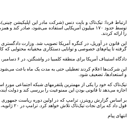
ارتباط فردا: تیک‌تاک و بایت دنس (شرکت مادر این اپلیکیشن چینی
توسط حدود ۱۷۰ میلیون آمریکایی استفاده می‌شود، صادر ک
را ارائه کردند.
این قانون در آوریل، در کنگره آمریکا تصویب شد. وزارت دادگستری آ
گرفته تا پیام‌های خصوصی و توانایی دستکاری مخفیانه محتوایی که ک
دادگاه استیناف آمریکا برای منطقه کلمبیا در واشنگتن، در ۶ دسامبر، استدلال های تیک‌تاک مبنی بر اینکه این قانون، حفاظت از آزادی بیان تحت متمم اول قانون اساسی آمریکا را نقض می‌کند، رد کرد.
این شرکت‌ها اعلام کردند تعطیلی حتی به مدت یک ماه باعث می‌شود که
و استعدادها، تضعیف شود.
تیک‌تاک که خود را یکی از مهمترین پلتفرمهای شبکه اجتماعی مورد استف
اجازه می‌دهد تا قانونی بودن این ممنوعیت را بررسی کند و دولت آینده 
قول داد که برای نجات تیک‌تاک تلاش خواهد کرد. ترامپ در ۲۰ ژانویه، یک روز پس از مهلت تیک‌تاک برای واگذاری، کار خود را آغاز خواهد کرد.
انتهای پیام