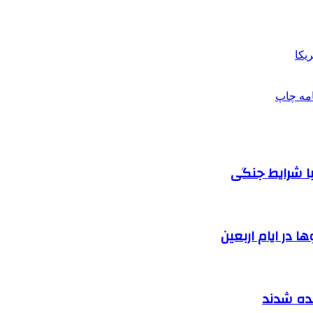
یکا
امه
چاپ
ا شرایط جنگی
 در ایام اربعین
نده شدند