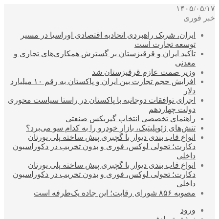
۱۴۰۵/۰۵/۱۷
خبر فوری
ایران، شریک راهبردی اتحادیه اقتصادی اوراسیا در مسیر
توسعه تجارت است
تاکید ایران و قرقیزستان بر گسترش همکاری‌های تجاری و
معدنی
وزیر صمت عازم قرقیزستان شد
افزایش حجم تجارت بین ایران و پاکستان به رقم ۱۰ میلیارد
دلار
اجرای توافقات دوجانبه با پاکستان در راستا سیاست محوری
دولت چهاردهم
راهنمای تخصصی انتخاب گیربکس صنعتی
تنش‌های ژئوپلیتیک، بازار خودرو را به کدام سو می‌برد؟
انواع قاب بندی دیوار با گچبری پیش ساخته پلی یورتان
دکارت؛ تحولی لوکس، فوری و بدون تخریب در دکوراسیون
داخلی
انواع قاب بندی دیوار با گچبری پیش ساخته پلی یورتان
دکارت؛ تحولی لوکس، فوری و بدون تخریب در دکوراسیون
داخلی
مصوبه ۸۵۶ شورای رقابت؛ این جاده یک‌طرفه است
ورود