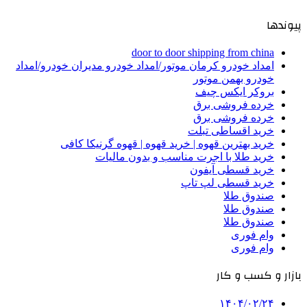
پیوندها
door to door shipping from china
امداد خودرو کرمان موتور/امداد خودرو مدیران خودرو/امداد
خودرو بهمن موتور
بروکر ایکس چیف
خرده فروشی برق
خرده فروشی برق
خرید اقساطی تبلت
خرید بهترین قهوه | خرید قهوه | قهوه گرنیکا کافی
خرید طلا با اجرت مناسب و بدون مالیات
خرید قسطی آیفون
خرید قسطی لپ تاپ
صندوق طلا
صندوق طلا
صندوق طلا
وام فوری
وام فوری
بازار و کسب و کار
۱۴۰۴/۰۲/۲۴