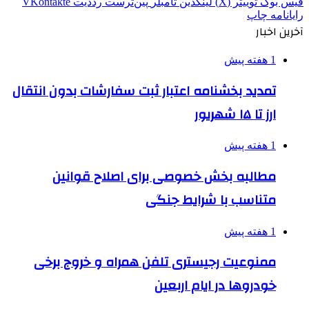
فیس بوک
توییتر (X)
لینکدین
‫تامبلر
‫پین‌ترست
‫رددیت
‫VKontakte
رایانامه
چاپ
آخرین اخبار
1 هفته پیش
تمدید بخشنامه اعتبار ثبت سفارشات بدون انتقال
ارز تا ۱۵ شهریور
1 هفته پیش
مطالبه بخش خصوصی برای اصلاح قوانین
متناسب با شرایط جنگی
1 هفته پیش
ممنوعیت رجیستری تلفن همراه و خروج برخی
خودروها در ایام اربعین