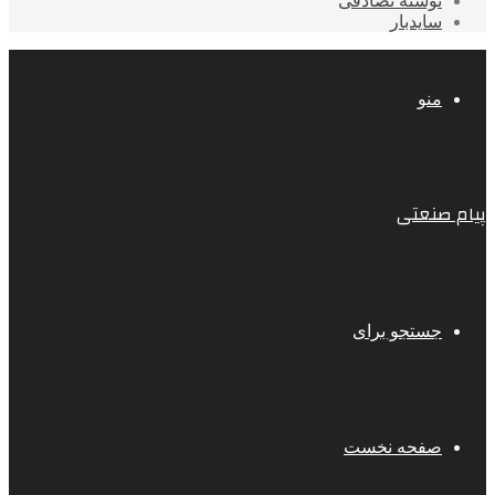
نوشته تصادفی
سایدبار
منو
پیام صنعتی
جستجو برای
صفحه نخست