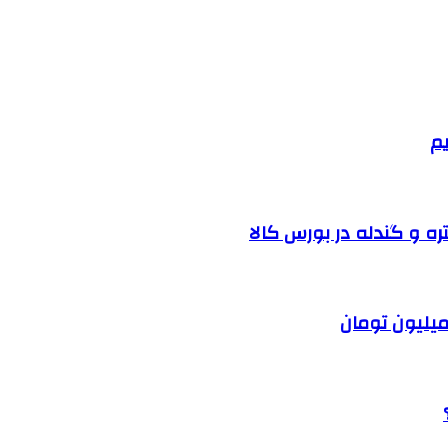
یم
ره و گندله در بورس کالا