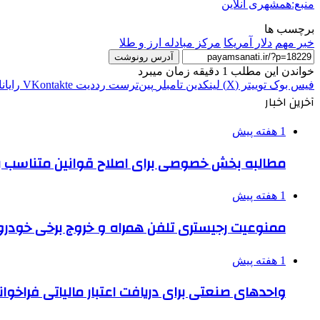
منبع:همشهری آنلاین
برچسب ها
خبر مهم
دلار آمريكا
مرکز مبادله ارز و طلا
آدرس رونوشت
خواندن این مطلب 1 دقیقه زمان میبرد
فیس بوک
توییتر (X)
لینکدین
‫تامبلر
‫پین‌ترست
‫رددیت
‫VKontakte
رایان
آخرین اخبار
1 هفته پیش
مطالبه بخش خصوصی برای اصلاح قوانین متناسب ب
1 هفته پیش
ممنوعیت رجیستری تلفن همراه و خروج برخی خودروها
1 هفته پیش
واحدهای صنعتی برای دریافت اعتبار مالیاتی فراخوا