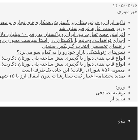
۱۴۰۵/۰۵/۱۶
خبر فوری
تاکید ایران و قرقیزستان بر گسترش همکاری‌های تجاری و معد
وزیر صمت عازم قرقیزستان شد
افزایش حجم تجارت بین ایران و پاکستان به رقم ۱۰ میلیارد دلار
اجرای توافقات دوجانبه با پاکستان در راستا سیاست محوری د
راهنمای تخصصی انتخاب گیربکس صنعتی
تنش‌های ژئوپلیتیک، بازار خودرو را به کدام سو می‌برد؟
انواع قاب بندی دیوار با گچبری پیش ساخته پلی یورتان دکارت
انواع قاب بندی دیوار با گچبری پیش ساخته پلی یورتان دکارت
مصوبه ۸۵۶ شورای رقابت؛ این جاده یک‌طرفه است
تمدید بخشنامه اعتبار ثبت سفارشات بدون انتقال ارز تا ۱۵ شهریور
ورود
نوشته تصادفی
سایدبار
منو