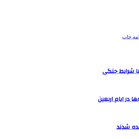
امه
چاپ
ا شرایط جنگی
 در ایام اربعین
نده شدند