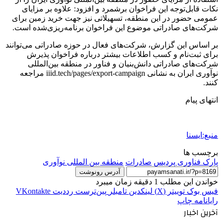
نکات قابل‌توجه این فراخوان برشمرد و افزود: علاوه بر مزایای
عمومی حضور در این منطقه، تسهیلاتی نیز جهت خرید زمین برای
شرکت‌های صادراتی موضوع این فراخوان برنامه‌ریزی‌شده است.
بر اساس این گزارش، شرکت‌های فعال در حوزه صادراتی می‌توانند
برای ثبت‌نام و کسب اطلاعات بیشتر درباره فراخوان پذیرش
شرکت‌های صادراتی دانش‌بنیان و فناور در منطقه بین‌المللی
نوآوری ایران به نشانی iiid.tech/pages/export-campaign مراجعه
کنند.
انتهای پیام
منبع:ایسنا
برچسب ها
پارک فناوری پردیس
صادرات
منطقه بین المللی نوآوری
آدرس رونوشت
خواندن این مطلب 1 دقیقه زمان میبرد
فیس بوک
توییتر (X)
لینکدین
‫تامبلر
‫پین‌ترست
‫رددیت
‫VKontakte
رایانامه
چاپ
آخرین اخبار