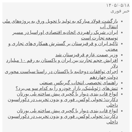
۱۴۰۵/۰۵/۱۸
خبر فوری
بازگشت فولاد مبارکه به تولید با تحویل ورق به پروژه‌های ملی
انتقال آب
ایران، شریک راهبردی اتحادیه اقتصادی اوراسیا در مسیر
توسعه تجارت است
تاکید ایران و قرقیزستان بر گسترش همکاری‌های تجاری و
معدنی
وزیر صمت عازم قرقیزستان شد
افزایش حجم تجارت بین ایران و پاکستان به رقم ۱۰ میلیارد
دلار
اجرای توافقات دوجانبه با پاکستان در راستا سیاست محوری
دولت چهاردهم
راهنمای تخصصی انتخاب گیربکس صنعتی
تنش‌های ژئوپلیتیک، بازار خودرو را به کدام سو می‌برد؟
انواع قاب بندی دیوار با گچبری پیش ساخته پلی یورتان
دکارت؛ تحولی لوکس، فوری و بدون تخریب در دکوراسیون
داخلی
انواع قاب بندی دیوار با گچبری پیش ساخته پلی یورتان
دکارت؛ تحولی لوکس، فوری و بدون تخریب در دکوراسیون
داخلی