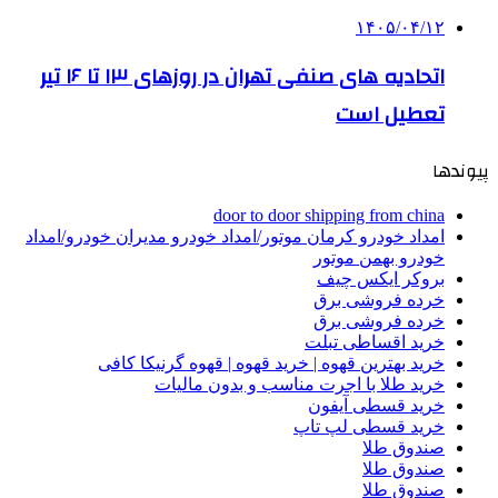
۱۴۰۵/۰۴/۱۲
اتحادیه های صنفی تهران در روزهای ۱۳ تا ۱۶ تیر
تعطیل است
پیوندها
door to door shipping from china
امداد خودرو کرمان موتور/امداد خودرو مدیران خودرو/امداد
خودرو بهمن موتور
بروکر ایکس چیف
خرده فروشی برق
خرده فروشی برق
خرید اقساطی تبلت
خرید بهترین قهوه | خرید قهوه | قهوه گرنیکا کافی
خرید طلا با اجرت مناسب و بدون مالیات
خرید قسطی آیفون
خرید قسطی لپ تاپ
صندوق طلا
صندوق طلا
صندوق طلا