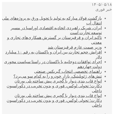
۱۴۰۵/۰۵/۱۸
خبر فوری
بازگشت فولاد مبارکه به تولید با تحویل ورق به پروژه‌های ملی
انتقال آب
ایران، شریک راهبردی اتحادیه اقتصادی اوراسیا در مسیر
توسعه تجارت است
تاکید ایران و قرقیزستان بر گسترش همکاری‌های تجاری و
معدنی
وزیر صمت عازم قرقیزستان شد
افزایش حجم تجارت بین ایران و پاکستان به رقم ۱۰ میلیارد
دلار
اجرای توافقات دوجانبه با پاکستان در راستا سیاست محوری
دولت چهاردهم
راهنمای تخصصی انتخاب گیربکس صنعتی
تنش‌های ژئوپلیتیک، بازار خودرو را به کدام سو می‌برد؟
انواع قاب بندی دیوار با گچبری پیش ساخته پلی یورتان
دکارت؛ تحولی لوکس، فوری و بدون تخریب در دکوراسیون
داخلی
انواع قاب بندی دیوار با گچبری پیش ساخته پلی یورتان
دکارت؛ تحولی لوکس، فوری و بدون تخریب در دکوراسیون
داخلی