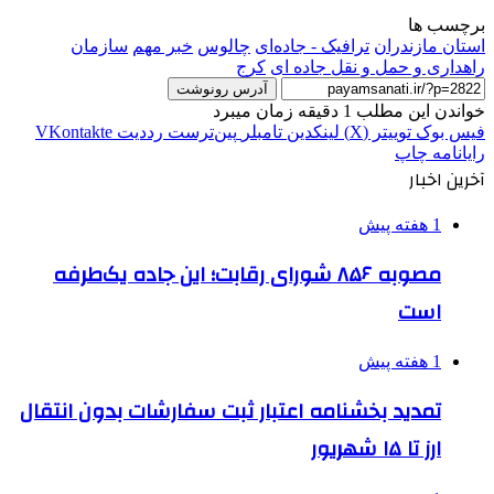
برچسب ها
استان مازندران
ترافیک - جاده‌ای
چالوس
خبر مهم
سازمان
راهداری و حمل و نقل جاده ای
کرج
آدرس رونوشت
خواندن این مطلب 1 دقیقه زمان میبرد
فیس بوک
توییتر (X)
لینکدین
‫تامبلر
‫پین‌ترست
‫رددیت
‫VKontakte
رایانامه
چاپ
آخرین اخبار
1 هفته پیش
مصوبه ۸۵۶ شورای رقابت؛ این جاده یک‌طرفه
است
1 هفته پیش
تمدید بخشنامه اعتبار ثبت سفارشات بدون انتقال
ارز تا ۱۵ شهریور