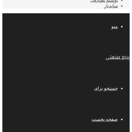
نوشته تصادفی
سایدبار
منو
پیام صنعتی
جستجو برای
صفحه نخست