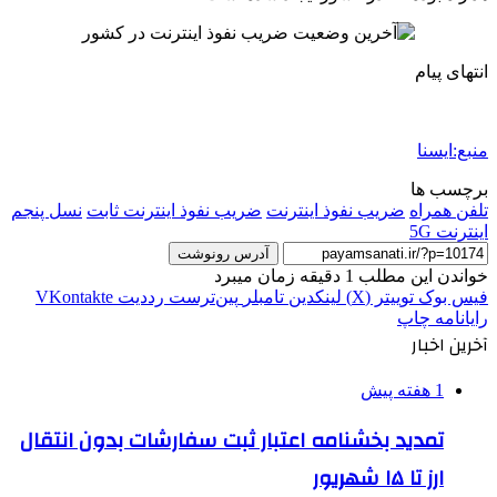
انتهای پیام
منبع:ایسنا
برچسب ها
تلفن همراه
ضریب نفوذ اینترنت
ضریب نفوذ اینترنت ثابت
نسل پنجم
اینترنت 5G
آدرس رونوشت
خواندن این مطلب 1 دقیقه زمان میبرد
فیس بوک
توییتر (X)
لینکدین
‫تامبلر
‫پین‌ترست
‫رددیت
‫VKontakte
رایانامه
چاپ
آخرین اخبار
1 هفته پیش
تمدید بخشنامه اعتبار ثبت سفارشات بدون انتقال
ارز تا ۱۵ شهریور