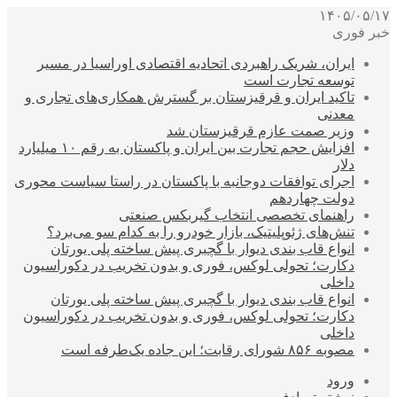
۱۴۰۵/۰۵/۱۷
خبر فوری
ایران، شریک راهبردی اتحادیه اقتصادی اوراسیا در مسیر
توسعه تجارت است
تاکید ایران و قرقیزستان بر گسترش همکاری‌های تجاری و
معدنی
وزیر صمت عازم قرقیزستان شد
افزایش حجم تجارت بین ایران و پاکستان به رقم ۱۰ میلیارد
دلار
اجرای توافقات دوجانبه با پاکستان در راستا سیاست محوری
دولت چهاردهم
راهنمای تخصصی انتخاب گیربکس صنعتی
تنش‌های ژئوپلیتیک، بازار خودرو را به کدام سو می‌برد؟
انواع قاب بندی دیوار با گچبری پیش ساخته پلی یورتان
دکارت؛ تحولی لوکس، فوری و بدون تخریب در دکوراسیون
داخلی
انواع قاب بندی دیوار با گچبری پیش ساخته پلی یورتان
دکارت؛ تحولی لوکس، فوری و بدون تخریب در دکوراسیون
داخلی
مصوبه ۸۵۶ شورای رقابت؛ این جاده یک‌طرفه است
ورود