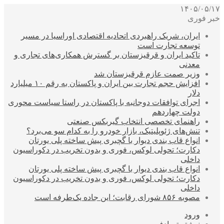
۱۴۰۵/۰۵/۱۷
خبر فوری
ایران، شریک راهبردی اتحادیه اقتصادی اوراسیا در مسیر
توسعه تجارت است
تاکید ایران و قرقیزستان بر گسترش همکاری‌های تجاری و
معدنی
وزیر صمت عازم قرقیزستان شد
افزایش حجم تجارت بین ایران و پاکستان به رقم ۱۰ میلیارد
دلار
اجرای توافقات دوجانبه با پاکستان در راستا سیاست محوری
دولت چهاردهم
راهنمای تخصصی انتخاب گیربکس صنعتی
تنش‌های ژئوپلیتیک، بازار خودرو را به کدام سو می‌برد؟
انواع قاب بندی دیوار با گچبری پیش ساخته پلی یورتان
دکارت؛ تحولی لوکس، فوری و بدون تخریب در دکوراسیون
داخلی
انواع قاب بندی دیوار با گچبری پیش ساخته پلی یورتان
دکارت؛ تحولی لوکس، فوری و بدون تخریب در دکوراسیون
داخلی
مصوبه ۸۵۶ شورای رقابت؛ این جاده یک‌طرفه است
ورود