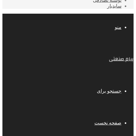
نوشته تصادفی
سایدبار
منو
پیام صنعتی
جستجو برای
صفحه نخست