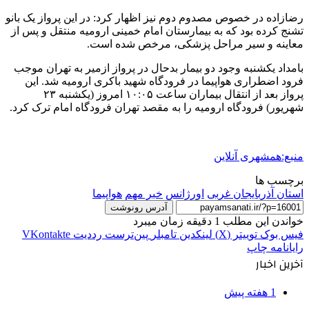
رضازاده در خصوص مصدوم دوم نیز اظهار کرد: در این پرواز یک بانو
تشنج کرده بود که به بیمارستان امام خمینی ارومیه منتقل و پس از
معاینه و سیر مراحل پزشکی، مرخص شده است.
بامداد یکشنبه وجود دو بیمار بدحال در پرواز ازمیر به تهران موجب
فرود اضطراری هواپیما در فرودگاه شهید باکری ارومیه شد. این
پرواز بعد از انتقال بیماران ساعت ۱۰:۰۵ امروز (یکشنبه ۲۳
شهریور) فرودگاه ارومیه را به مقصد تهران فرودگاه امام ترک کرد.
منبع:همشهری آنلاین
برچسب ها
استان آذربایجان غربی
اورژانس
خبر مهم
هواپیما
آدرس رونوشت
خواندن این مطلب 1 دقیقه زمان میبرد
فیس بوک
توییتر (X)
لینکدین
‫تامبلر
‫پین‌ترست
‫رددیت
‫VKontakte
رایانامه
چاپ
آخرین اخبار
1 هفته پیش