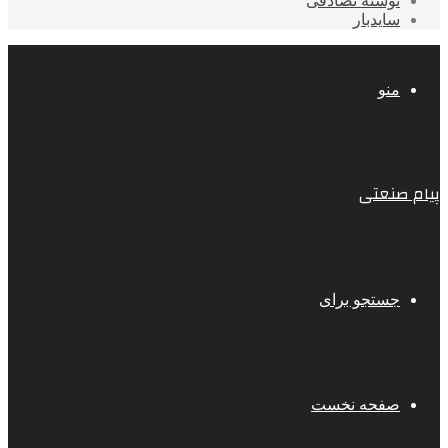
نوشته تصادفی
سایدبار
منو
پیام صنعتی
جستجو برای
صفحه نخست