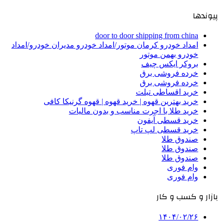
پیوندها
door to door shipping from china
امداد خودرو کرمان موتور/امداد خودرو مدیران خودرو/امداد
خودرو بهمن موتور
بروکر ایکس چیف
خرده فروشی برق
خرده فروشی برق
خرید اقساطی تبلت
خرید بهترین قهوه | خرید قهوه | قهوه گرنیکا کافی
خرید طلا با اجرت مناسب و بدون مالیات
خرید قسطی آیفون
خرید قسطی لپ تاپ
صندوق طلا
صندوق طلا
صندوق طلا
وام فوری
وام فوری
بازار و کسب و کار
۱۴۰۴/۰۲/۲۶