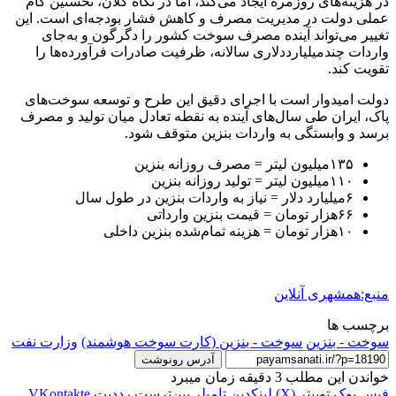
در هزینه‌های روزمره ایجاد می‌کند، اما در نگاه کلان، نخستین گام
عملی دولت در مدیریت مصرف و کاهش فشار بودجه‌ای است. این
تغییر می‌تواند آینده مصرف سوخت کشور را دگرگون و به‌جای
واردات چندمیلیارددلاری سالانه، ظرفیت صادرات فرآورده‌ها را
تقویت کند.
دولت امیدوار است با اجرای دقیق این طرح و توسعه سوخت‌های
پاک، ایران طی سال‌های آینده به نقطه تعادل میان تولید و مصرف
برسد و وابستگی به واردات بنزین متوقف شود.
۱۳۵میلیون لیتر = مصرف روزانه بنزین
۱۱۰میلیون لیتر = تولید روزانه بنزین
۶میلیارد دلار = نیاز به واردات بنزین در طول سال
۶۶هزار تومان = قیمت بنزین وارداتی
۱۰هزار تومان = هزینه تمام‌شده بنزین داخلی
منبع:همشهری آنلاین
برچسب ها
سوخت - بنزین
سوخت - بنزین (کارت سوخت هوشمند)
وزارت نفت
آدرس رونوشت
خواندن این مطلب 3 دقیقه زمان میبرد
فیس بوک
توییتر (X)
لینکدین
‫تامبلر
‫پین‌ترست
‫رددیت
‫VKontakte