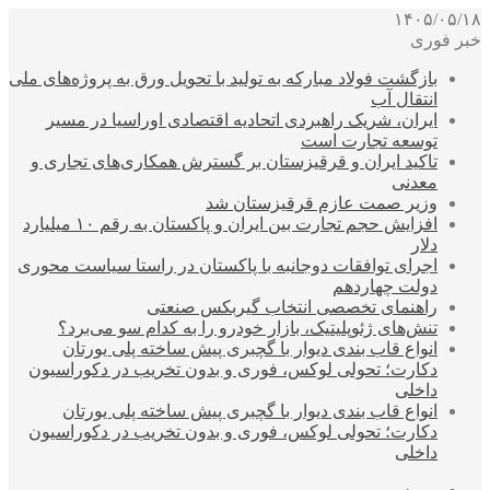
۱۴۰۵/۰۵/۱۸
خبر فوری
بازگشت فولاد مبارکه به تولید با تحویل ورق به پروژه‌های ملی
انتقال آب
ایران، شریک راهبردی اتحادیه اقتصادی اوراسیا در مسیر
توسعه تجارت است
تاکید ایران و قرقیزستان بر گسترش همکاری‌های تجاری و
معدنی
وزیر صمت عازم قرقیزستان شد
افزایش حجم تجارت بین ایران و پاکستان به رقم ۱۰ میلیارد
دلار
اجرای توافقات دوجانبه با پاکستان در راستا سیاست محوری
دولت چهاردهم
راهنمای تخصصی انتخاب گیربکس صنعتی
تنش‌های ژئوپلیتیک، بازار خودرو را به کدام سو می‌برد؟
انواع قاب بندی دیوار با گچبری پیش ساخته پلی یورتان
دکارت؛ تحولی لوکس، فوری و بدون تخریب در دکوراسیون
داخلی
انواع قاب بندی دیوار با گچبری پیش ساخته پلی یورتان
دکارت؛ تحولی لوکس، فوری و بدون تخریب در دکوراسیون
داخلی