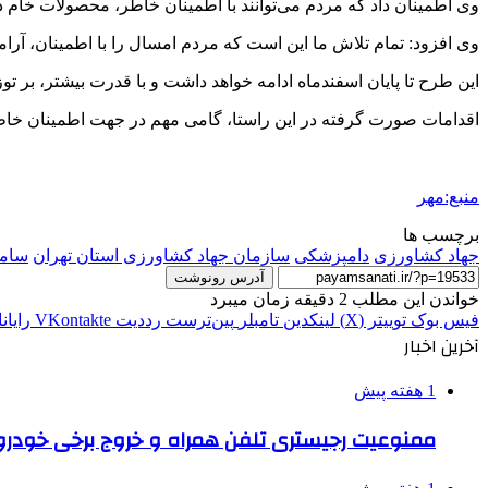
وی اطمینان داد که مردم می‌توانند با اطمینان خاطر، محصولات خام د
وی افزود: تمام تلاش ما این است که مردم امسال را با اطمینان، آر
این طرح تا پایان اسفندماه ادامه خواهد داشت و با قدرت بیشتر، بر 
اقدامات صورت گرفته در این راستا، گامی مهم در جهت اطمینان خاطر
منبع:مهر
برچسب ها
جهاد کشاورزی
دامپزشکی
سازمان جهاد کشاورزی استان تهران
سامانه
آدرس رونوشت
خواندن این مطلب 2 دقیقه زمان میبرد
فیس بوک
توییتر (X)
لینکدین
‫تامبلر
‫پین‌ترست
‫رددیت
‫VKontakte
رایان
آخرین اخبار
1 هفته پیش
ممنوعیت رجیستری تلفن همراه و خروج برخی خودروها