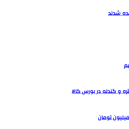
نده شدند
یم
ره و گندله در بورس کالا