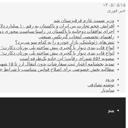
۱۴۰۵/۰۵/۱۵
خبر فوری
وزیر صمت عازم قرقیزستان شد
افزایش حجم تجارت بین ایران و پاکستان به رقم ۱۰ میلیارد دلار
اجرای توافقات دوجانبه با پاکستان در راستا سیاست محوری د
راهنمای تخصصی انتخاب گیربکس صنعتی
تنش‌های ژئوپلیتیک، بازار خودرو را به کدام سو می‌برد؟
انواع قاب بندی دیوار با گچبری پیش ساخته پلی یورتان دکارت
انواع قاب بندی دیوار با گچبری پیش ساخته پلی یورتان دکارت
مصوبه ۸۵۶ شورای رقابت؛ این جاده یک‌طرفه است
تمدید بخشنامه اعتبار ثبت سفارشات بدون انتقال ارز تا ۱۵ شهریور
مطالبه بخش خصوصی برای اصلاح قوانین متناسب با شرایط ج
ورود
نوشته تصادفی
سایدبار
منو