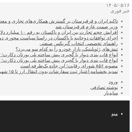
۱۴۰۵/۰۵/۱۶
خبر فوری
تاکید ایران و قرقیزستان بر گسترش همکاری‌های تجاری و معد
وزیر صمت عازم قرقیزستان شد
افزایش حجم تجارت بین ایران و پاکستان به رقم ۱۰ میلیارد دلار
اجرای توافقات دوجانبه با پاکستان در راستا سیاست محوری د
راهنمای تخصصی انتخاب گیربکس صنعتی
تنش‌های ژئوپلیتیک، بازار خودرو را به کدام سو می‌برد؟
انواع قاب بندی دیوار با گچبری پیش ساخته پلی یورتان دکارت
انواع قاب بندی دیوار با گچبری پیش ساخته پلی یورتان دکارت
مصوبه ۸۵۶ شورای رقابت؛ این جاده یک‌طرفه است
تمدید بخشنامه اعتبار ثبت سفارشات بدون انتقال ارز تا ۱۵ شهریور
ورود
نوشته تصادفی
سایدبار
منو