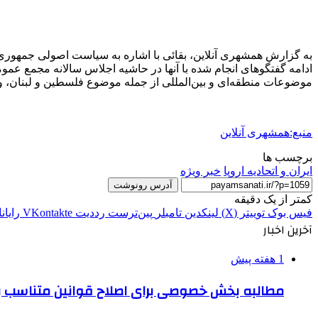
به گزارش همشهری آنلاین، بقائی با اشاره به سیاست اصولی جمهوری 
ادامه گفتگوهای انجام شده با آنها در حاشیه اجلاس سالانه مجمع عم
موضوعات منطقه‌ای و بین‌المللی از جمله موضوع فلسطین و لبنان، و
منبع:همشهری آنلاین
برچسب ها
ایران و اتحادیه اروپا
خبر ویژه
آدرس رونوشت
کمتر از یک دقیقه
فیس بوک
توییتر (X)
لینکدین
‫تامبلر
‫پین‌ترست
‫رددیت
‫VKontakte
رایان
آخرین اخبار
1 هفته پیش
مطالبه بخش خصوصی برای اصلاح قوانین متناسب ب