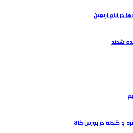
 در ایام اربعین
نده شدند
یم
ره و گندله در بورس کالا