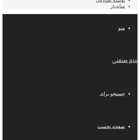
نوشته تصادفی
سایدبار
منو
پیام صنعتی
جستجو برای
صفحه نخست