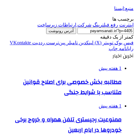
منبع:ایسنا
برچسب ها
اینترنت
رفع فیلترینگ
شرکت ارتباطات زیرساخت
آدرس رونوشت
کمتر از یک دقیقه
فیس بوک
توییتر (X)
لینکدین
‫تامبلر
‫پین‌ترست
‫رددیت
‫VKontakte
رایانامه
چاپ
آخرین اخبار
1 هفته پیش
مطالبه بخش خصوصی برای اصلاح قوانین
متناسب با شرایط جنگی
1 هفته پیش
ممنوعیت رجیستری تلفن همراه و خروج برخی
خودروها در ایام اربعین