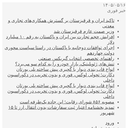
۱۴۰۵/۰۵/۱۶
خبر فوری
تاکید ایران و قرقیزستان بر گسترش همکاری‌های تجاری و
معدنی
وزیر صمت عازم قرقیزستان شد
افزایش حجم تجارت بین ایران و پاکستان به رقم ۱۰ میلیارد
دلار
اجرای توافقات دوجانبه با پاکستان در راستا سیاست محوری
دولت چهاردهم
راهنمای تخصصی انتخاب گیربکس صنعتی
تنش‌های ژئوپلیتیک، بازار خودرو را به کدام سو می‌برد؟
انواع قاب بندی دیوار با گچبری پیش ساخته پلی یورتان
دکارت؛ تحولی لوکس، فوری و بدون تخریب در دکوراسیون
داخلی
انواع قاب بندی دیوار با گچبری پیش ساخته پلی یورتان
دکارت؛ تحولی لوکس، فوری و بدون تخریب در دکوراسیون
داخلی
مصوبه ۸۵۶ شورای رقابت؛ این جاده یک‌طرفه است
تمدید بخشنامه اعتبار ثبت سفارشات بدون انتقال ارز تا ۱۵
شهریور
ورود