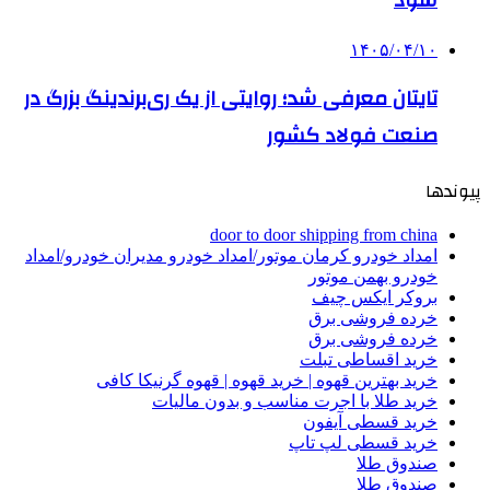
۱۴۰۵/۰۴/۱۰
تایتان معرفی شد؛ روایتی از یک ری‌برندینگ بزرگ در
صنعت فولاد کشور
پیوندها
door to door shipping from china
امداد خودرو کرمان موتور/امداد خودرو مدیران خودرو/امداد
خودرو بهمن موتور
بروکر ایکس چیف
خرده فروشی برق
خرده فروشی برق
خرید اقساطی تبلت
خرید بهترین قهوه | خرید قهوه | قهوه گرنیکا کافی
خرید طلا با اجرت مناسب و بدون مالیات
خرید قسطی آیفون
خرید قسطی لپ تاپ
صندوق طلا
صندوق طلا