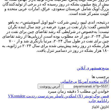
بیش از پنج میلیون بشکه در روز رسیده که در برخی از تولیدکنندگان
بزرگ اوپک شامل عربستان سعودی، عراق، امارات عربی متحده و
کویت متمرکز شده است.
درنتیجه، اندی لیپو، رئیس شرکت «لیپو اویل آسوشیتس»، به یاهو
فایننس گفت: بازار نفت در مورد عرضه در چند سال آینده نگران
نیست؛ به‌خصوص در شرایطی که رشد تقاضای چین برای نفت در
سال ۲۰۲۴، دور از حد مطلوب بوده است. ارزیابی‌ها از رشد تقاضای
چین برای نفت در طول سال ۲۰۲۴، مرتباً بازنگری شد و از ۷۰۰
هزار بشکه در روز رشد پیش‌بینی شده برای سال ۲۰۲۴ در ژانویه، به
۱۸۰ هزار بشکه در روز در دسامبر تنزل یافت.
منبع:همشهری آنلاین
برچسب ها
ایالات متحده آمریکا
بی‌خانمانی
آدرس رونوشت
خواندن این مطلب 5 دقیقه زمان میبرد
فیس بوک
توییتر (X)
لینکدین
‫تامبلر
‫پین‌ترست
‫رددیت
‫VKontakte
رایانامه
چاپ
آخرین اخبار