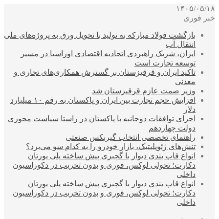
۱۴۰۵/۰۵/۱۸
خبر فوری
بازگشت فولاد مبارکه به تولید با تحویل ورق به پروژه‌های ملی
انتقال آب
ایران، شریک راهبردی اتحادیه اقتصادی اوراسیا در مسیر
توسعه تجارت است
تاکید ایران و قرقیزستان بر گسترش همکاری‌های تجاری و
معدنی
وزیر صمت عازم قرقیزستان شد
افزایش حجم تجارت بین ایران و پاکستان به رقم ۱۰ میلیارد
دلار
اجرای توافقات دوجانبه با پاکستان در راستا سیاست محوری
دولت چهاردهم
راهنمای تخصصی انتخاب گیربکس صنعتی
تنش‌های ژئوپلیتیک، بازار خودرو را به کدام سو می‌برد؟
انواع قاب بندی دیوار با گچبری پیش ساخته پلی یورتان
دکارت؛ تحولی لوکس، فوری و بدون تخریب در دکوراسیون
داخلی
انواع قاب بندی دیوار با گچبری پیش ساخته پلی یورتان
دکارت؛ تحولی لوکس، فوری و بدون تخریب در دکوراسیون
داخلی