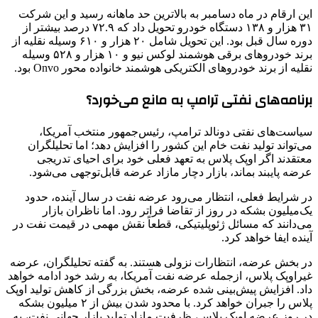
این ارقام در ماه دسامبر به بالاترین حد ماهانه رسید و این شرکت
۳۱ هزار و ۱۳۸ دستگاه خودرو تحویل داد که ۷۲.۹ درصد بیشتر از
دوره سال قبل بود. این تحویل شامل ۲۰ هزار و ۶۱۰ وسیله نقلیه از
برند خودروهای برقی هوشمند لوکس نیو و ۱۰ هزار و ۵۲۸ وسیله
نقلیه از برند خودروهای الکتریکی هوشمند خانواده محور Onvo بود.
برنامه‌های نفتی ترامپ به مانع می‌خورد؟
سیاست‌های نفتی دونالد ترامپ، رئیس‌جمهور منتخب آمریکا،
می‌تواند تولید نفت خام این کشور را افزایش دهد؛ اما تحلیلگران
معتقدند اگر اوپک پلاس به تعهد فعلی خود برای احیای تدریجی
عرضه پایبند بماند، بازار دچار مازاد عرضه قابل‌توجهی می‌شود.
در شرایط فعلی، انتظار می‌رود عرضه نفت در سال آینده، حدود
یک‌میلیون بشکه در روز از تقاضا فراتر رود. اما ناظران بازار
می‌دانند که مسائل ژئوپلیتیکی، قطعاً نقش مهمی در قیمت نفت در
آینده ایفا خواهد کرد.
در بخش عرضه، انتظارات نزولی هستند. به گفته تحلیلگران، عرضه
غیراوپک پلاس، ازجمله عرضه نفت آمریکا، به رشد خود ادامه خواهد
داد. افزایش پیش‌بینی شده عرضه، بخش بزرگی از کاهش تولید اوپک
پلاس را جبران خواهد کرد. با محدود شدن بیش از ۲ میلیون بشکه
در روز عرضه اوپک پلاس، ظرفیت مازاد تولید بازار جهانی نفت، به