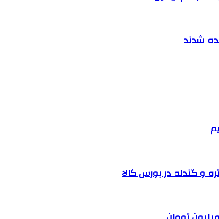
نده شدند
یم
ره و گندله در بورس کالا