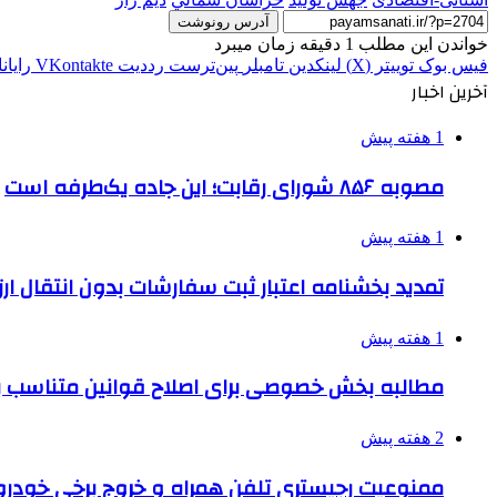
آدرس رونوشت
خواندن این مطلب 1 دقیقه زمان میبرد
فیس بوک
توییتر (X)
لینکدین
‫تامبلر
‫پین‌ترست
‫رددیت
‫VKontakte
رایان
آخرین اخبار
1 هفته پیش
مصوبه ۸۵۶ شورای رقابت؛ این جاده یک‌طرفه است
1 هفته پیش
تمدید بخشنامه اعتبار ثبت سفارشات بدون انتقال ارز تا ۱۵ شهر
1 هفته پیش
مطالبه بخش خصوصی برای اصلاح قوانین متناسب ب
2 هفته پیش
ممنوعیت رجیستری تلفن همراه و خروج برخی خودروها