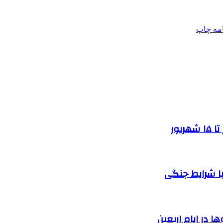
امه
چاپ
یور
ا شرایط جنگی
 در ایام اربعین