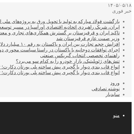
۱۴۰۵/۰۵/۱۸
خبر فوری
بازگشت فولاد مبارکه به تولید با تحویل ورق به پروژه‌های ملی ا
ایران، شریک راهبردی اتحادیه اقتصادی اوراسیا در مسیر توسع
تاکید ایران و قرقیزستان بر گسترش همکاری‌های تجاری و معد
وزیر صمت عازم قرقیزستان شد
افزایش حجم تجارت بین ایران و پاکستان به رقم ۱۰ میلیارد دلار
اجرای توافقات دوجانبه با پاکستان در راستا سیاست محوری د
راهنمای تخصصی انتخاب گیربکس صنعتی
تنش‌های ژئوپلیتیک، بازار خودرو را به کدام سو می‌برد؟
انواع قاب بندی دیوار با گچبری پیش ساخته پلی یورتان دکارت
انواع قاب بندی دیوار با گچبری پیش ساخته پلی یورتان دکارت
ورود
نوشته تصادفی
سایدبار
منو