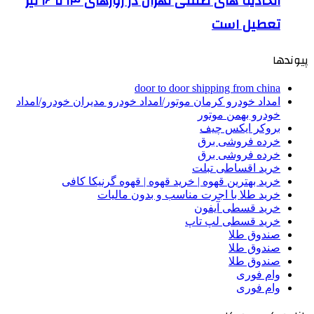
اتحادیه های صنفی تهران در روزهای ۱۳ تا ۱۶ تیر
تعطیل است
پیوندها
door to door shipping from china
امداد خودرو کرمان موتور/امداد خودرو مدیران خودرو/امداد
خودرو بهمن موتور
بروکر ایکس چیف
خرده فروشی برق
خرده فروشی برق
خرید اقساطی تبلت
خرید بهترین قهوه | خرید قهوه | قهوه گرنیکا کافی
خرید طلا با اجرت مناسب و بدون مالیات
خرید قسطی آیفون
خرید قسطی لپ تاپ
صندوق طلا
صندوق طلا
صندوق طلا
وام فوری
وام فوری