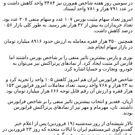
در سومین روز هفته شاخص هم‌وزن نیز ۳۴۸۴ واحد کاهش داشت و
در عدد ۷۹۱ هزار و ۷۸۱ واحد ایستاد.
امروز تعداد سهام مثبت بورس ۱۰۷ عدد و سهام منفی ۲۰۷ عدد بود.
تعداد خریداران به بیش از ۴۲ هزار نفر رسید. به طور کلی بازار ۰.۵۶
درصد کاهش داشت.
همچنین ۳۵۰ هزار فقره معامله به ارزش حدود ۸۹۱۶ میلیارد تومان
در بازار سهام انجام شد.
نوری و پارس بیشترین تاثیر منفی را بر شاخص بورس داشتند اما
فارس اثر مثبت ایجاد کرد. از نمادهای پرتراکنش نیز می‌توان به
خودرو، وتجارت و خساپا اشاره کرد.
شاخص فرابورس ایران هم امروز کاهش ۱۰۵ واحد را تجربه کرد و
به ۲۳ هزار و ۷۶۸ واحد رسید. تعداد معاملات امروز فرابورس ۱۵۳
هزار فقره و ارزش آن رقم قابل توجه ۶۶۶ هزار میلیارد تومان بود.
آریان، فغدیر و انتخاب بیشترین تاثیر منفی را بر شاخص فرابورس
داشتند. نان، مهرمام و مهر نیز از نمادهای پرتراکنش فرابورس
بودند.
تالار شیشه‌ای از روز سه‌شنبه (۱۹ فروردین) پس از اعلام خبر
گفت‌وگوی غیرمستقیم ایران با ایالات متحده که روز ۲۳ فروردین در
عمان آغاز شد روند صعودی به خود گرفت.