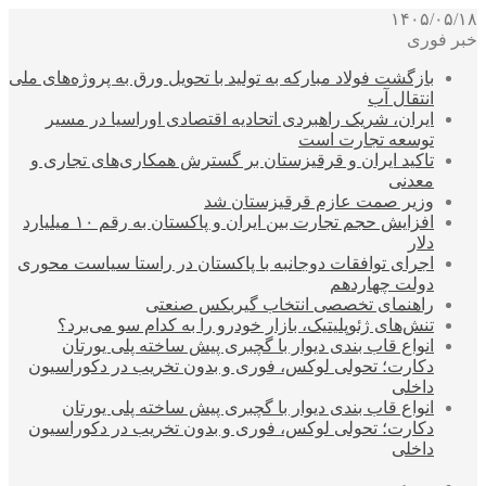
۱۴۰۵/۰۵/۱۸
خبر فوری
بازگشت فولاد مبارکه به تولید با تحویل ورق به پروژه‌های ملی
انتقال آب
ایران، شریک راهبردی اتحادیه اقتصادی اوراسیا در مسیر
توسعه تجارت است
تاکید ایران و قرقیزستان بر گسترش همکاری‌های تجاری و
معدنی
وزیر صمت عازم قرقیزستان شد
افزایش حجم تجارت بین ایران و پاکستان به رقم ۱۰ میلیارد
دلار
اجرای توافقات دوجانبه با پاکستان در راستا سیاست محوری
دولت چهاردهم
راهنمای تخصصی انتخاب گیربکس صنعتی
تنش‌های ژئوپلیتیک، بازار خودرو را به کدام سو می‌برد؟
انواع قاب بندی دیوار با گچبری پیش ساخته پلی یورتان
دکارت؛ تحولی لوکس، فوری و بدون تخریب در دکوراسیون
داخلی
انواع قاب بندی دیوار با گچبری پیش ساخته پلی یورتان
دکارت؛ تحولی لوکس، فوری و بدون تخریب در دکوراسیون
داخلی