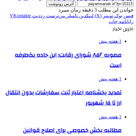
آدرس رونوشت
خواندن این مطلب 3 دقیقه زمان میبرد
فیس بوک
توییتر (X)
لینکدین
‫تامبلر
‫پین‌ترست
‫رددیت
‫VKontakte
رایانامه
چاپ
آخرین اخبار
1 هفته پیش
مصوبه ۸۵۶ شورای رقابت؛ این جاده یک‌طرفه
است
1 هفته پیش
تمدید بخشنامه اعتبار ثبت سفارشات بدون انتقال
ارز تا ۱۵ شهریور
1 هفته پیش
مطالبه بخش خصوصی برای اصلاح قوانین