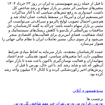
تا قبل از حمله رژیم صهیونیستی به ایران در روز ۲۳ خرداد ۱۴۰۴
متغیرهای سیاسی اثر مثبتی بر بازار سهام و رشد شاخص کل
داشت. امیدواری به رفع تنش‌های سیاسی که با آغاز مذاکرات
غیرمستقیم ایران و آمریکا در مسقط پایتخت عمان ایجاد شد و
هم‌چنین احتمال تصویب لوایح پالرمو و سی‌اف‌تی می‌توانست اثر
مثبتی بر بازار سهام داشته باشد؛ چراکه به گفته کارشناسان، حل
مناقشات بین‌المللی از یک‌سو با کاهش ریسک‌های سیستماتیک و
ایجاد شفافیت، فضای امن‌تری برای فعالیت‌های اقتصادی منجر
می‌شود و از سوی دیگر، مسیر تعاملات ایران با نظام مالی جهانی را
هموار می‌سازد.
عمده کارشناسان معتقدند، بازار سرمایه به لحاظ بنیادی شرایط
مطلوبی دارد، اما متغیرهای سیاسی، کمبود نقدینگی، عدم اعتماد
سهامداران و فعالیت نوسان‌گیری تاکنون باعث شده تا بازار نتواند
آن‌طور که باید و شاید رشد کند. با این حال، بورس تا قبل از
ریزش‌های اخیر رکوردشکنی کرده و تا کانال ۳.۲ میلیون واحد رشد
کرده بود.
منبع:همشهری آنلاین
برچسب ها
بورس - فرا بورس
بورس تهران
خبر مهم
شاخص کل بورس