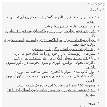
۱۴۰۵/۰۵/۱۶
خبر فوری
تاکید ایران و قرقیزستان بر گسترش همکاری‌های تجاری و
معدنی
وزیر صمت عازم قرقیزستان شد
افزایش حجم تجارت بین ایران و پاکستان به رقم ۱۰ میلیارد
دلار
اجرای توافقات دوجانبه با پاکستان در راستا سیاست محوری
دولت چهاردهم
راهنمای تخصصی انتخاب گیربکس صنعتی
تنش‌های ژئوپلیتیک، بازار خودرو را به کدام سو می‌برد؟
انواع قاب بندی دیوار با گچبری پیش ساخته پلی یورتان
دکارت؛ تحولی لوکس، فوری و بدون تخریب در دکوراسیون
داخلی
انواع قاب بندی دیوار با گچبری پیش ساخته پلی یورتان
دکارت؛ تحولی لوکس، فوری و بدون تخریب در دکوراسیون
داخلی
مصوبه ۸۵۶ شورای رقابت؛ این جاده یک‌طرفه است
تمدید بخشنامه اعتبار ثبت سفارشات بدون انتقال ارز تا ۱۵
شهریور
ورود