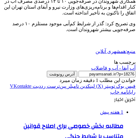
همکاری شهروندان در صرفه‌جویی ۱۰ تا ۱۲ درصدی مصرف آب در
کنار اقدام‌ها و برنامه‌ریزی‌های وزارت نیرو و آبفای استان تهران این
اتفاق را تاکنون به تأخیر انداخته است.
وی تصریح کرد: گذر از شرایط کم‌آبی موجود مستلزم ۱۰ درصد
صرفه‌جویی بیشتر شهروندان است.
منبع:همشهری آنلاین
برچسب ها
آب
آبفا - آب و فاضلاب
آدرس رونوشت
خواندن این مطلب 1 دقیقه زمان میبرد
فیس بوک
توییتر (X)
لینکدین
‫تامبلر
‫پین‌ترست
‫رددیت
‫VKontakte
رایانامه
چاپ
آخرین اخبار
1 هفته پیش
مطالبه بخش خصوصی برای اصلاح قوانین
متناسب با شرایط جنگی