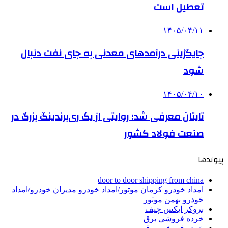
تعطیل است
۱۴۰۵/۰۴/۱۱
جایگزینی درآمدهای معدنی به جای نفت دنبال
شود
۱۴۰۵/۰۴/۱۰
تایتان معرفی شد؛ روایتی از یک ری‌برندینگ بزرگ در
صنعت فولاد کشور
پیوندها
door to door shipping from china
امداد خودرو کرمان موتور/امداد خودرو مدیران خودرو/امداد
خودرو بهمن موتور
بروکر ایکس چیف
خرده فروشی برق