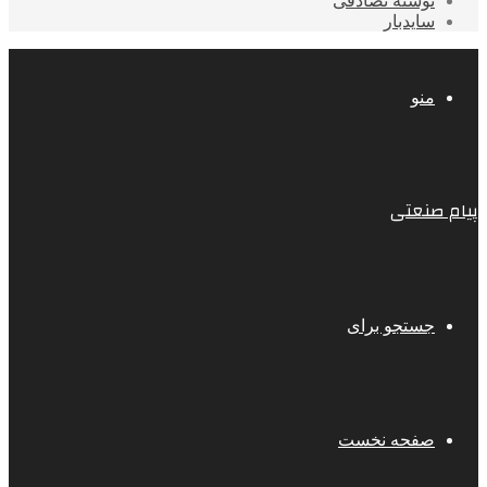
نوشته تصادفی
سایدبار
منو
پیام صنعتی
جستجو برای
صفحه نخست