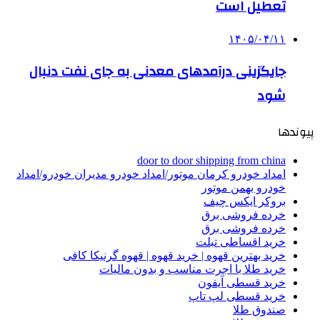
تعطیل است
۱۴۰۵/۰۴/۱۱
جایگزینی درآمدهای معدنی به جای نفت دنبال
شود
پیوندها
door to door shipping from china
امداد خودرو کرمان موتور/امداد خودرو مدیران خودرو/امداد
خودرو بهمن موتور
بروکر ایکس چیف
خرده فروشی برق
خرده فروشی برق
خرید اقساطی تبلت
خرید بهترین قهوه | خرید قهوه | قهوه گرنیکا کافی
خرید طلا با اجرت مناسب و بدون مالیات
خرید قسطی آیفون
خرید قسطی لپ تاپ
صندوق طلا