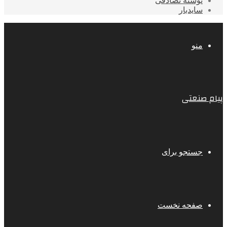
نوشته تصادفی
سایدبار
منو
پیام صنعتی
جستجو برای
صفحه نخست