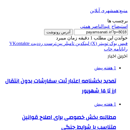
منبع:همشهری آنلاین
برچسب ها
استیضاح
عبدالناصر همتی
آدرس رونوشت
خواندن این مطلب 1 دقیقه زمان میبرد
فیس بوک
توییتر (X)
لینکدین
‫تامبلر
‫پین‌ترست
‫رددیت
‫VKontakte
رایانامه
چاپ
آخرین اخبار
1 هفته پیش
تمدید بخشنامه اعتبار ثبت سفارشات بدون انتقال
ارز تا ۱۵ شهریور
1 هفته پیش
مطالبه بخش خصوصی برای اصلاح قوانین
متناسب با شرایط جنگی