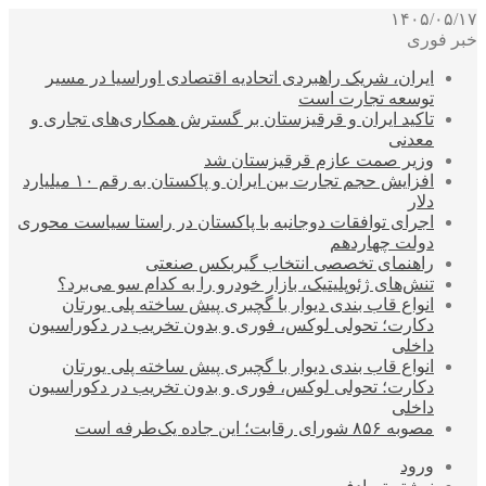
۱۴۰۵/۰۵/۱۷
خبر فوری
ایران، شریک راهبردی اتحادیه اقتصادی اوراسیا در مسیر
توسعه تجارت است
تاکید ایران و قرقیزستان بر گسترش همکاری‌های تجاری و
معدنی
وزیر صمت عازم قرقیزستان شد
افزایش حجم تجارت بین ایران و پاکستان به رقم ۱۰ میلیارد
دلار
اجرای توافقات دوجانبه با پاکستان در راستا سیاست محوری
دولت چهاردهم
راهنمای تخصصی انتخاب گیربکس صنعتی
تنش‌های ژئوپلیتیک، بازار خودرو را به کدام سو می‌برد؟
انواع قاب بندی دیوار با گچبری پیش ساخته پلی یورتان
دکارت؛ تحولی لوکس، فوری و بدون تخریب در دکوراسیون
داخلی
انواع قاب بندی دیوار با گچبری پیش ساخته پلی یورتان
دکارت؛ تحولی لوکس، فوری و بدون تخریب در دکوراسیون
داخلی
مصوبه ۸۵۶ شورای رقابت؛ این جاده یک‌طرفه است
ورود