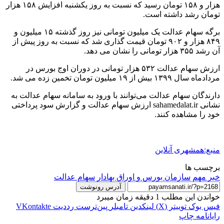
هزار و ۱۵۸ تومان رسید که نسبت به روز یکشنبه افزایش ۱۵۸ هزار
تومان رشد داشته است.
برگه سهام عدالت یک‌ میلیون تومانی نیز روز گذشته ۱۵ میلیون و
۸۴۹ هزار و ۹۰۲ تومان قیمت گذاری شد که نسبت به روز پیش از
آن رشد ۳۵۵ هزار تومانی را نشان می دهد.
ارزش سهام عدالت ۵۳۲ هزار تومانی در دوران اوج بورس در
مردادماه سال ۱۳۹۹ بیش از ۱۹ میلیون تومان تخمین زده می شد.
دارندگان سهام عدالت می‌توانند با ورود به سامانه سهام عدالت به
نشانی sahamedalat.ir ارزش سهام عدالت و گزارش سود پرداختی
خود را مشاهده کنند.
منبع:همشهری آنلاین
برچسب ها
خبر مهم
سازمان بورس و اوراق بهادار
سهام عدالت
آدرس رونوشت
خواندن این مطلب 1 دقیقه زمان میبرد
فیس بوک
توییتر (X)
لینکدین
‫تامبلر
‫پین‌ترست
‫رددیت
‫VKontakte
رایانامه
چاپ