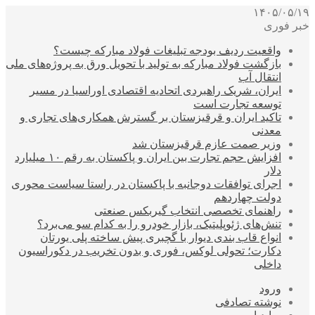
۱۴۰۵/۰۵/۱۹
خبر فوری
واقعیت ردیف بودجه تبلیغات فولاد مبارکه چیست؟
بازگشت فولاد مبارکه به تولید با تحویل ورق به پروژه‌های ملی
انتقال آب
ایران، شریک راهبردی اتحادیه اقتصادی اوراسیا در مسیر
توسعه تجارت است
تاکید ایران و قرقیزستان بر گسترش همکاری‌های تجاری و
معدنی
وزیر صمت عازم قرقیزستان شد
افزایش حجم تجارت بین ایران و پاکستان به رقم ۱۰ میلیارد
دلار
اجرای توافقات دوجانبه با پاکستان در راستا سیاست محوری
دولت چهاردهم
راهنمای تخصصی انتخاب گیربکس صنعتی
تنش‌های ژئوپلیتیک، بازار خودرو را به کدام سو می‌برد؟
انواع قاب بندی دیوار با گچبری پیش ساخته پلی یورتان
دکارت؛ تحولی لوکس، فوری و بدون تخریب در دکوراسیون
داخلی
ورود
نوشته تصادفی