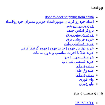
پیوندها
door to door shipping from china
امداد خودرو کرمان موتور/امداد خودرو مدیران خودرو/امداد
خودرو بهمن موتور
بروکر ایکس چیف
خرده فروشی برق
خرده فروشی برق
خرید اقساطی تبلت
خرید بهترین قهوه | خرید قهوه | قهوه گرنیکا کافی
خرید طلا با اجرت مناسب و بدون مالیات
خرید قسطی آیفون
خرید قسطی لپ تاپ
صندوق طلا
صندوق طلا
صندوق طلا
وام فوری
وام فوری
بازار و کسب و کار
۱۴۰۴/۰۲/۱۶