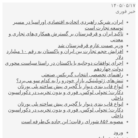
۱۴۰۵/۰۵/۱۷
خبر فوری
ایران، شریک راهبردی اتحادیه اقتصادی اوراسیا در مسیر
توسعه تجارت است
تاکید ایران و قرقیزستان بر گسترش همکاری‌های تجاری و
معدنی
وزیر صمت عازم قرقیزستان شد
افزایش حجم تجارت بین ایران و پاکستان به رقم ۱۰ میلیارد
دلار
اجرای توافقات دوجانبه با پاکستان در راستا سیاست محوری
دولت چهاردهم
راهنمای تخصصی انتخاب گیربکس صنعتی
تنش‌های ژئوپلیتیک، بازار خودرو را به کدام سو می‌برد؟
انواع قاب بندی دیوار با گچبری پیش ساخته پلی یورتان
دکارت؛ تحولی لوکس، فوری و بدون تخریب در دکوراسیون
داخلی
انواع قاب بندی دیوار با گچبری پیش ساخته پلی یورتان
دکارت؛ تحولی لوکس، فوری و بدون تخریب در دکوراسیون
داخلی
مصوبه ۸۵۶ شورای رقابت؛ این جاده یک‌طرفه است
ورود