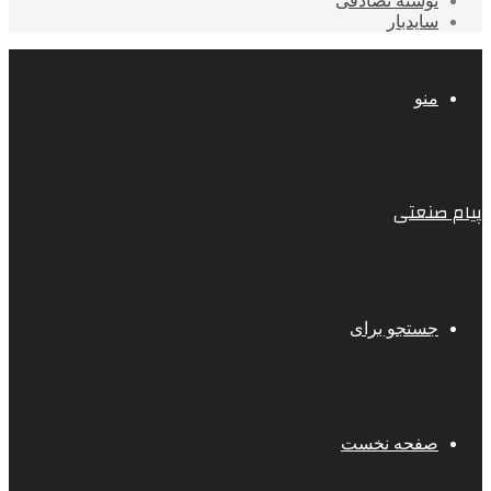
نوشته تصادفی
سایدبار
منو
پیام صنعتی
جستجو برای
صفحه نخست