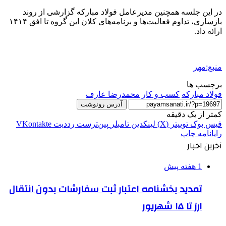
در این جلسه همچنین مدیرعامل فولاد مبارکه گزارشی از روند
بازسازی، تداوم فعالیت‌ها و برنامه‌های کلان این گروه تا افق ۱۴۱۴
ارائه داد.
منبع:مهر
برچسب ها
فولاد مبارکه
کسب و کار
محمدرضا عارف
آدرس رونوشت
کمتر از یک دقیقه
فیس بوک
توییتر (X)
لینکدین
‫تامبلر
‫پین‌ترست
‫رددیت
‫VKontakte
رایانامه
چاپ
آخرین اخبار
1 هفته پیش
تمدید بخشنامه اعتبار ثبت سفارشات بدون انتقال
ارز تا ۱۵ شهریور