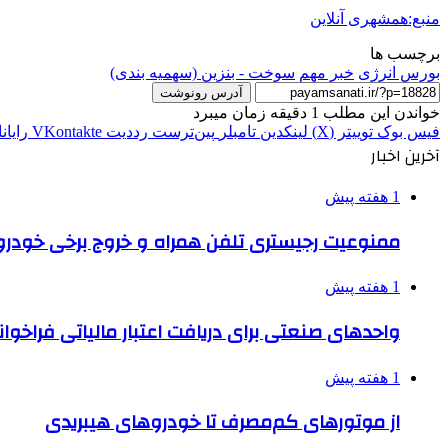
منبع:همشهری آنلاین
برچسب ها
بورس انرژی
خبر مهم
سوخت - بنزین (سهمیه‌ بندی)
آدرس رونوشت
خواندن این مطلب 1 دقیقه زمان میبرد
فیس بوک
توییتر (X)
لینکدین
‫تامبلر
‫پین‌ترست
‫رددیت
‫VKontakte
رایان
آخرین اخبار
1 هفته پیش
ممنوعیت رجیستری تلفن همراه و خروج برخی خودروها
1 هفته پیش
واحدهای صنعتی برای دریافت اعتبار مالیاتی فراخوا
1 هفته پیش
از موتورهای کم‌مصرف تا خودروهای هیبریدی