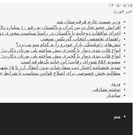
۱۴۰۵/۰۵/۱۵
خبر فوری
وزیر صمت عازم قرقیزستان شد
افزایش حجم تجارت بین ایران و پاکستان به رقم ۱۰ میلیارد دلار
اجرای توافقات دوجانبه با پاکستان در راستا سیاست محوری د
راهنمای تخصصی انتخاب گیربکس صنعتی
تنش‌های ژئوپلیتیک، بازار خودرو را به کدام سو می‌برد؟
انواع قاب بندی دیوار با گچبری پیش ساخته پلی یورتان دکارت
انواع قاب بندی دیوار با گچبری پیش ساخته پلی یورتان دکارت
مصوبه ۸۵۶ شورای رقابت؛ این جاده یک‌طرفه است
تمدید بخشنامه اعتبار ثبت سفارشات بدون انتقال ارز تا ۱۵ شهریور
مطالبه بخش خصوصی برای اصلاح قوانین متناسب با شرایط ج
ورود
نوشته تصادفی
سایدبار
منو