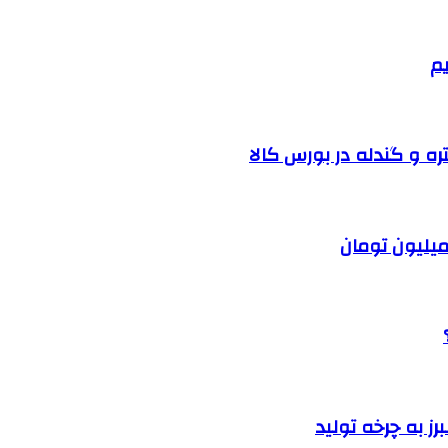
یم
ره و گندله در بورس کالا