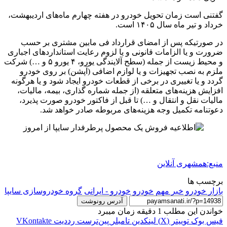
گفتنی است زمان تحویل خودرو در هفته چهارم ماه‌های اردیبهشت،
خرداد و تیر ماه سال ۱۴۰۵ است.
در صورتیکه پس از امضای قرارداد فی مابین مشتری بر حسب
ضرورت و یا الزامات قانونی و یا لزوم رعایت استانداردهای اجباری
و محیط زیست از جمله (سطح آلایندگی یورو، ۴ یورو ۵ و …) شرکت
ملزم به نصب تجهیزات و یا لوازم اضافی (آپشن) بر روی خودرو
گردد و یا تغییری در برخی از قطعات خودرو ایجاد شود و یا هرگونه
افزایش هزینه‌های متعلقه (از جمله شماره گذاری، بیمه، مالیات،
مالیات نقل و انتقال و …) تا قبل از فاکتور خودرو صورت پذیرد،
دعوتنامه تکمیل وجه هزینه‌های مربوطه صادر خواهد شد.
منبع:همشهری آنلاین
برچسب ها
بازار خودرو
خبر مهم
خودرو
خودرو - ایرانی
گروه خودروسازی سایپا
آدرس رونوشت
خواندن این مطلب 1 دقیقه زمان میبرد
فیس بوک
توییتر (X)
لینکدین
‫تامبلر
‫پین‌ترست
‫رددیت
‫VKontakte