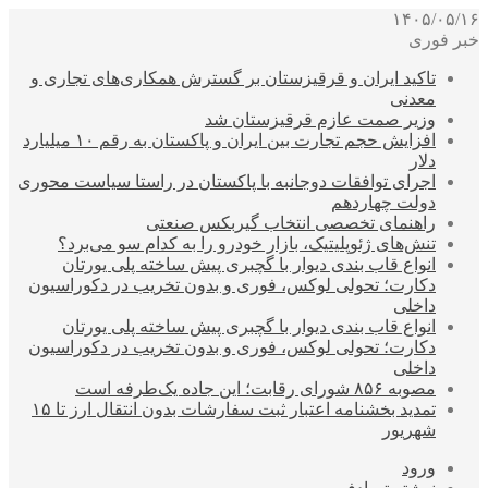
۱۴۰۵/۰۵/۱۶
خبر فوری
تاکید ایران و قرقیزستان بر گسترش همکاری‌های تجاری و
معدنی
وزیر صمت عازم قرقیزستان شد
افزایش حجم تجارت بین ایران و پاکستان به رقم ۱۰ میلیارد
دلار
اجرای توافقات دوجانبه با پاکستان در راستا سیاست محوری
دولت چهاردهم
راهنمای تخصصی انتخاب گیربکس صنعتی
تنش‌های ژئوپلیتیک، بازار خودرو را به کدام سو می‌برد؟
انواع قاب بندی دیوار با گچبری پیش ساخته پلی یورتان
دکارت؛ تحولی لوکس، فوری و بدون تخریب در دکوراسیون
داخلی
انواع قاب بندی دیوار با گچبری پیش ساخته پلی یورتان
دکارت؛ تحولی لوکس، فوری و بدون تخریب در دکوراسیون
داخلی
مصوبه ۸۵۶ شورای رقابت؛ این جاده یک‌طرفه است
تمدید بخشنامه اعتبار ثبت سفارشات بدون انتقال ارز تا ۱۵
شهریور
ورود