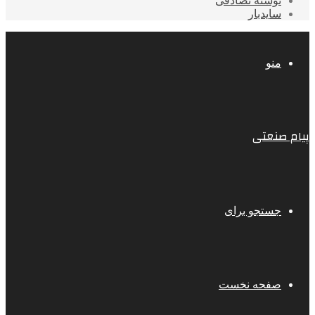
نوشته تصادفی
سایدبار
منو
پیام صنعتی
جستجو برای
صفحه نخست