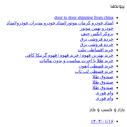
پیوندها
door to door shipping from china
امداد خودرو کرمان موتور/امداد خودرو مدیران خودرو/امداد
خودرو بهمن موتور
بروکر ایکس چیف
خرده فروشی برق
خرده فروشی برق
خرید اقساطی تبلت
خرید بهترین قهوه | خرید قهوه | قهوه گرنیکا کافی
خرید طلا با اجرت مناسب و بدون مالیات
خرید قسطی آیفون
خرید قسطی لپ تاپ
صندوق طلا
صندوق طلا
صندوق طلا
وام فوری
وام فوری
بازار و کسب و کار
۱۴۰۴/۰۱/۱۶