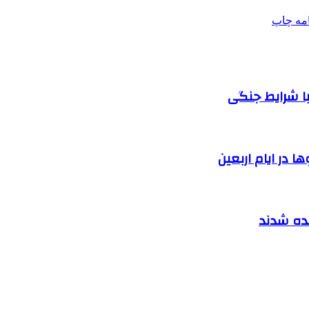
امه
چاپ
ا شرایط جنگی
 در ایام اربعین
نده شدند