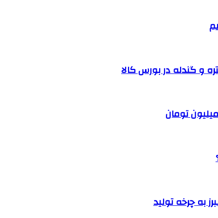
یم
ره و گندله در بورس کالا