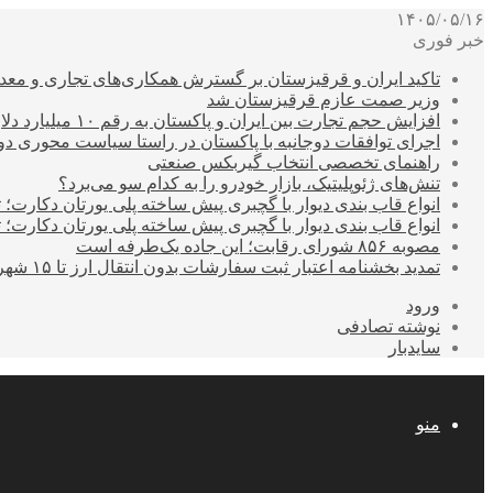
۱۴۰۵/۰۵/۱۶
خبر فوری
تاکید ایران و قرقیزستان بر گسترش همکاری‌های تجاری و معد
وزیر صمت عازم قرقیزستان شد
افزایش حجم تجارت بین ایران و پاکستان به رقم ۱۰ میلیارد دلار
اجرای توافقات دوجانبه با پاکستان در راستا سیاست محوری د
راهنمای تخصصی انتخاب گیربکس صنعتی
تنش‌های ژئوپلیتیک، بازار خودرو را به کدام سو می‌برد؟
انواع قاب بندی دیوار با گچبری پیش ساخته پلی یورتان دکارت
انواع قاب بندی دیوار با گچبری پیش ساخته پلی یورتان دکارت
مصوبه ۸۵۶ شورای رقابت؛ این جاده یک‌طرفه است
تمدید بخشنامه اعتبار ثبت سفارشات بدون انتقال ارز تا ۱۵ شهریور
ورود
نوشته تصادفی
سایدبار
منو