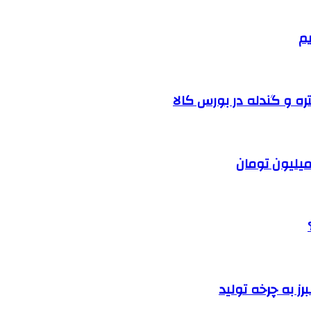
یم
ره و گندله در بورس کالا