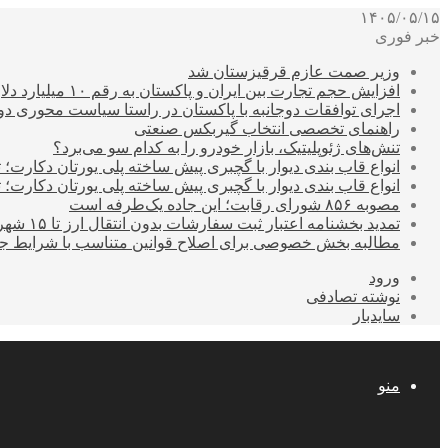
۱۴۰۵/۰۵/۱۵
خبر فوری
وزیر صمت عازم قرقیزستان شد
افزایش حجم تجارت بین ایران و پاکستان به رقم ۱۰ میلیارد دلار
اجرای توافقات دوجانبه با پاکستان در راستا سیاست محوری د
راهنمای تخصصی انتخاب گیربکس صنعتی
تنش‌های ژئوپلیتیک، بازار خودرو را به کدام سو می‌برد؟
انواع قاب بندی دیوار با گچبری پیش ساخته پلی یورتان دکارت
انواع قاب بندی دیوار با گچبری پیش ساخته پلی یورتان دکارت
مصوبه ۸۵۶ شورای رقابت؛ این جاده یک‌طرفه است
تمدید بخشنامه اعتبار ثبت سفارشات بدون انتقال ارز تا ۱۵ شهریور
مطالبه بخش خصوصی برای اصلاح قوانین متناسب با شرایط ج
ورود
نوشته تصادفی
سایدبار
منو