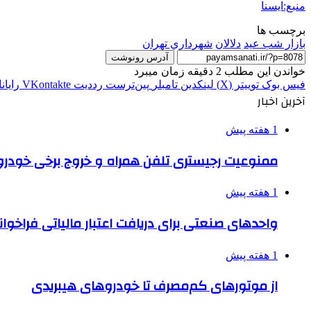
منبع:ایسنا
برچسب ها
بازار شب عید
دلالان
شهرداري تهران
آدرس رونوشت
خواندن این مطلب 2 دقیقه زمان میبرد
فیس بوک
توییتر (X)
لینکدین
‫تامبلر
‫پین‌ترست
‫رددیت
‫VKontakte
رایان
آخرین اخبار
1 هفته پیش
ممنوعیت رجیستری تلفن همراه و خروج برخی خودروها
1 هفته پیش
واحدهای صنعتی برای دریافت اعتبار مالیاتی فراخوا
1 هفته پیش
از موتورهای کم‌مصرف تا خودروهای هیبریدی