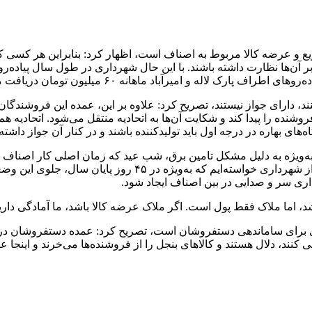
وزیع و عرضه کالا مربوط به اصناف است، اظهار کرد: بنابراین هر کسی که
 آن‌ها نظارت داشته باشند. با این حال شهرداری در طول سال پیاده‌روه
اله و امیرآباد ماهانه ۶۰ میلیون تومان دریافت می‌کند.
، دارای جواز نیستند، تصریح کرد: علاوه بر این، عمده این فروشندگان ک
نده را پیدا کند و شکایت ‌آن‌ها به اتحادیه منتقل می‌شود. اتحادیه هم در 
‌های بهاره در درجه اول باید تولیدکننده باشند و در کنار آن جواز داشته 
ت به‌ویژه به دلیل مشکل تامین برق، شب عید که زمان اصلی کار اصناف 
می‌دهد، اظهار کرد: این موضوع را به آقای زاکانی هم منتقل کردی
ری سر و صدایی در بین اصناف ایجاد شود.
شد، اما ملاک فقط پول است. اگر ملاک عرضه کالا باشد، ما آمادگی دا
ریزی برای ساماندهی دستفروشان است، تصریح کرد: عمده دستفروشان در ب
نند، دلال هستند و کالاهای بنجل را از فروشنده‌ها می‌خرند و اینجا ع