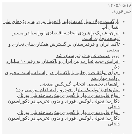
۱۴۰۵/۰۵/۱۸
خبر فوری
بازگشت فولاد مبارکه به تولید با تحویل ورق به پروژه‌های ملی
انتقال آب
ایران، شریک راهبردی اتحادیه اقتصادی اوراسیا در مسیر
توسعه تجارت است
تاکید ایران و قرقیزستان بر گسترش همکاری‌های تجاری و
معدنی
وزیر صمت عازم قرقیزستان شد
افزایش حجم تجارت بین ایران و پاکستان به رقم ۱۰ میلیارد
دلار
اجرای توافقات دوجانبه با پاکستان در راستا سیاست محوری
دولت چهاردهم
راهنمای تخصصی انتخاب گیربکس صنعتی
تنش‌های ژئوپلیتیک، بازار خودرو را به کدام سو می‌برد؟
انواع قاب بندی دیوار با گچبری پیش ساخته پلی یورتان
دکارت؛ تحولی لوکس، فوری و بدون تخریب در دکوراسیون
داخلی
انواع قاب بندی دیوار با گچبری پیش ساخته پلی یورتان
دکارت؛ تحولی لوکس، فوری و بدون تخریب در دکوراسیون
داخلی