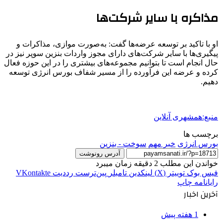
مذاکره با سایر شرکت‌ها
او با تاکید بر توسعه عرضه‌ها گفت: به‌صورت موازی، مذاکرات و
پیگیری‌ها با سایر شرکت‌های دارای مجوز واردات بنزین سوپر نیز در
حال انجام است تا بتوانیم مجموعه‌های بیشتری را در این حوزه فعال
کرده و عرضه این فرآورده را از مسیر شفاف بورس انرژی توسعه
دهیم.
منبع:همشهری آنلاین
برچسب ها
بورس انرژی
خبر مهم
سوخت - بنزین
آدرس رونوشت
خواندن این مطلب 2 دقیقه زمان میبرد
فیس بوک
توییتر (X)
لینکدین
‫تامبلر
‫پین‌ترست
‫رددیت
‫VKontakte
رایانامه
چاپ
آخرین اخبار
1 هفته پیش