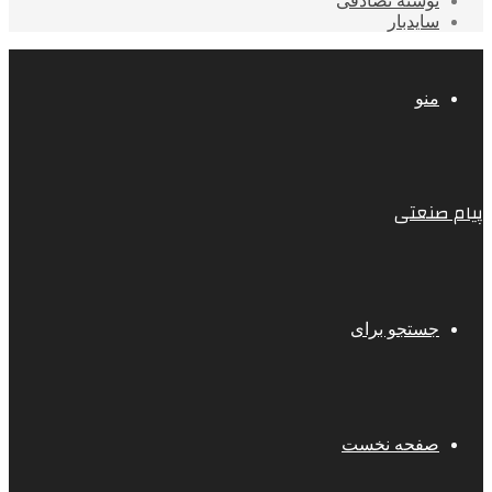
نوشته تصادفی
سایدبار
منو
پیام صنعتی
جستجو برای
صفحه نخست