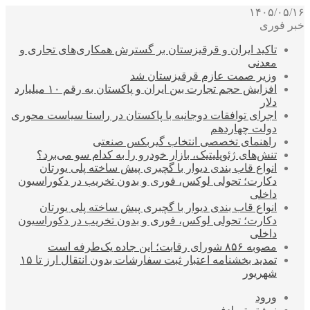
۱۴۰۵/۰۵/۱۶
خبر فوری
تاکید ایران و قرقیزستان بر گسترش همکاری‌های تجاری و
معدنی
وزیر صمت عازم قرقیزستان شد
افزایش حجم تجارت بین ایران و پاکستان به رقم ۱۰ میلیارد
دلار
اجرای توافقات دوجانبه با پاکستان در راستا سیاست محوری
دولت چهاردهم
راهنمای تخصصی انتخاب گیربکس صنعتی
تنش‌های ژئوپلیتیک، بازار خودرو را به کدام سو می‌برد؟
انواع قاب بندی دیوار با گچبری پیش ساخته پلی یورتان
دکارت؛ تحولی لوکس، فوری و بدون تخریب در دکوراسیون
داخلی
انواع قاب بندی دیوار با گچبری پیش ساخته پلی یورتان
دکارت؛ تحولی لوکس، فوری و بدون تخریب در دکوراسیون
داخلی
مصوبه ۸۵۶ شورای رقابت؛ این جاده یک‌طرفه است
تمدید بخشنامه اعتبار ثبت سفارشات بدون انتقال ارز تا ۱۵
شهریور
ورود