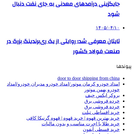
جایگزینی درآمدهای معدنی به جای نفت دنبال
شود
۱۴۰۵/۰۴/۱۰
تایتان معرفی شد؛ روایتی از یک ری‌برندینگ بزرگ در
صنعت فولاد کشور
پیوندها
door to door shipping from china
امداد خودرو کرمان موتور/امداد خودرو مدیران خودرو/امداد
خودرو بهمن موتور
بروکر ایکس چیف
خرده فروشی برق
خرده فروشی برق
خرید اقساطی تبلت
خرید بهترین قهوه | خرید قهوه | قهوه گرنیکا کافی
خرید طلا با اجرت مناسب و بدون مالیات
خرید قسطی آیفون