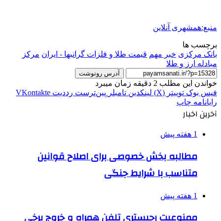
منبع:همشهری آنلاین
برچسب ها
بانک مرکزی
خبر مهم
قیمت طلا و فلزات گرانبها - ایران
مرکز
مبادله ارز و طلا
آدرس رونوشت
خواندن این مطلب 2 دقیقه زمان میبرد
فیس بوک
توییتر (X)
لینکدین
‫تامبلر
‫پین‌ترست
‫رددیت
‫VKontakte
رایانامه
چاپ
آخرین اخبار
1 هفته پیش
مطالبه بخش خصوصی برای اصلاح قوانین
متناسب با شرایط جنگی
1 هفته پیش
ممنوعیت رجیستری تلفن همراه و خروج برخی