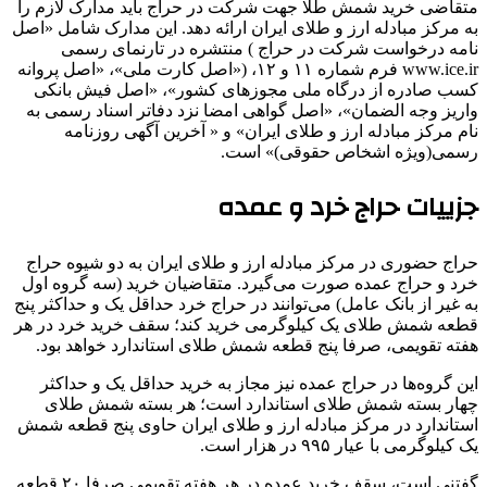
متقاضی خرید شمش طلا جهت شرکت در حراج باید مدارک لازم را
به مرکز مبادله ارز و طلای ایران ارائه دهد. این مدارک شامل «اصل
نامه درخواست شرکت در حراج ) منتشره در تارنمای رسمی
www.ice.ir فرم شماره ۱۱ و ۱۲، («اصل کارت ملی»، «اصل پروانه
کسب صادره از درگاه ملی مجوزهای کشور»، «اصل فیش بانکی
واریز وجه الضمان»، «اصل گواهی امضا نزد دفاتر اسناد رسمی به
نام مرکز مبادله ارز و طلای ایران» و « آخرین آگهی روزنامه
رسمی(ویژه اشخاص حقوقی)» است.
جزییات حراج خرد و عمده
حراج حضوری در مرکز مبادله ارز و طلای ایران به دو شیوه حراج
خرد و حراج عمده صورت می‌گیرد. متقاضیان خرید (سه گروه اول
به غیر از بانک عامل) می‌توانند در حراج خرد حداقل یک و حداکثر پنج
قطعه شمش طلای یک کیلوگرمی خرید کند؛ سقف خرید خرد در هر
هفته تقویمی، صرفا پنج قطعه شمش طلای استاندارد خواهد بود.
این گروه‌ها در حراج عمده نیز مجاز به خرید حداقل یک و حداکثر
چهار بسته شمش طلای استاندارد است؛ هر بسته شمش طلای
استاندارد در مرکز مبادله ارز و طلای ایران حاوی پنج قطعه شمش
یک کیلوگرمی با عیار ۹۹۵ در هزار است.
گفتنی است، سقف خرید عمده در هر هفته تقویمی صرفا ۲۰ قطعه