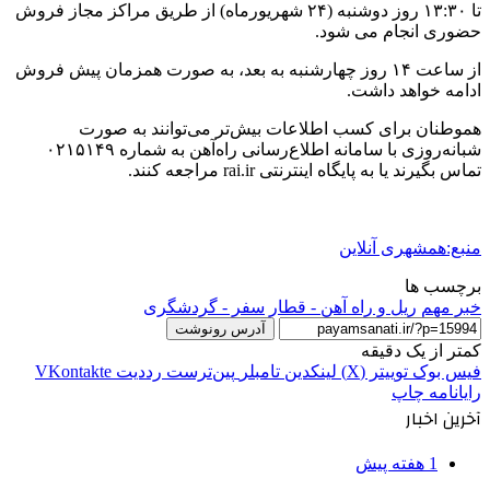
تا ۱۳:۳۰ روز دوشنبه (۲۴ شهریورماه) از طریق مراکز مجاز فروش
حضوری انجام می شود.
از ساعت ۱۴ روز چهارشنبه به بعد، به صورت همزمان پیش فروش
ادامه خواهد داشت.
هموطنان برای کسب اطلاعات بیش‌تر می‌توانند به صورت
شبانه‌روزی با سامانه اطلاع‌رسانی راه‌آهن به شماره ۰۲۱۵۱۴۹
تماس بگیرند یا به پایگاه اینترنتی rai.ir مراجعه کنند.
منبع:همشهری آنلاین
برچسب ها
خبر مهم
ریل و راه آهن - قطار
سفر - گردشگری
آدرس رونوشت
کمتر از یک دقیقه
فیس بوک
توییتر (X)
لینکدین
‫تامبلر
‫پین‌ترست
‫رددیت
‫VKontakte
رایانامه
چاپ
آخرین اخبار
1 هفته پیش