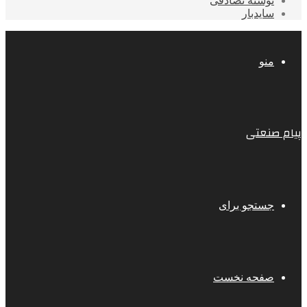
نوشته تصادفی
سایدبار
منو
پیام صنعتی
جستجو برای
صفحه نخست