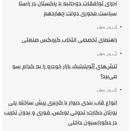
اجرای توافقات دوجانبه با پاکستان در راستا
سیاست محوری دولت چهاردهم
4 روز پیش
راهنمای تخصصی انتخاب گیربکس صنعتی
5 روز پیش
تنش‌های ژئوپلیتیک، بازار خودرو را به کدام سو
می‌برد؟
6 روز پیش
انواع قاب بندی دیوار با گچبری پیش ساخته پلی
یورتان دکارت؛ تحولی لوکس، فوری و بدون تخریب
در دکوراسیون داخلی