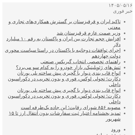
۱۴۰۵/۰۵/۱۶
خبر فوری
تاکید ایران و قرقیزستان بر گسترش همکاری‌های تجاری و
معدنی
وزیر صمت عازم قرقیزستان شد
افزایش حجم تجارت بین ایران و پاکستان به رقم ۱۰ میلیارد
دلار
اجرای توافقات دوجانبه با پاکستان در راستا سیاست محوری
دولت چهاردهم
راهنمای تخصصی انتخاب گیربکس صنعتی
تنش‌های ژئوپلیتیک، بازار خودرو را به کدام سو می‌برد؟
انواع قاب بندی دیوار با گچبری پیش ساخته پلی یورتان
دکارت؛ تحولی لوکس، فوری و بدون تخریب در دکوراسیون
داخلی
انواع قاب بندی دیوار با گچبری پیش ساخته پلی یورتان
دکارت؛ تحولی لوکس، فوری و بدون تخریب در دکوراسیون
داخلی
مصوبه ۸۵۶ شورای رقابت؛ این جاده یک‌طرفه است
تمدید بخشنامه اعتبار ثبت سفارشات بدون انتقال ارز تا ۱۵
شهریور
ورود