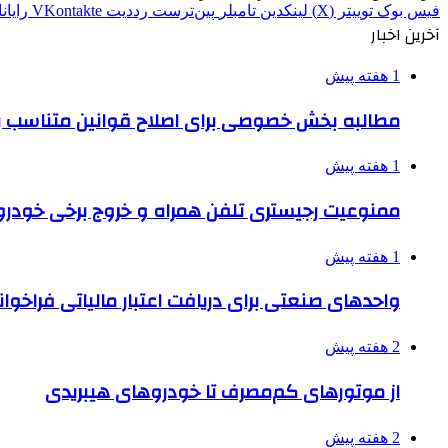
فیس بوک
توییتر (X)
لینکدین
‫تامبلر
‫پین‌ترست
‫رددیت
‫VKontakte
رایان
آخرین اخبار
1 هفته پیش
مطالبه بخش خصوصی برای اصلاح قوانین متناسب ب
1 هفته پیش
ممنوعیت رجیستری تلفن همراه و خروج برخی خودروها
1 هفته پیش
واحدهای صنعتی برای دریافت اعتبار مالیاتی فراخوا
2 هفته پیش
از موتورهای کم‌مصرف تا خودروهای هیبریدی
2 هفته پیش