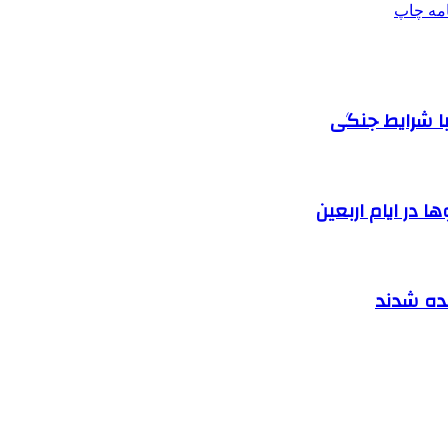
امه
چاپ
ا شرایط جنگی
 در ایام اربعین
نده شدند