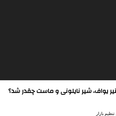
یر یواف، شیر نایلونی و ماست چقدر شد؟