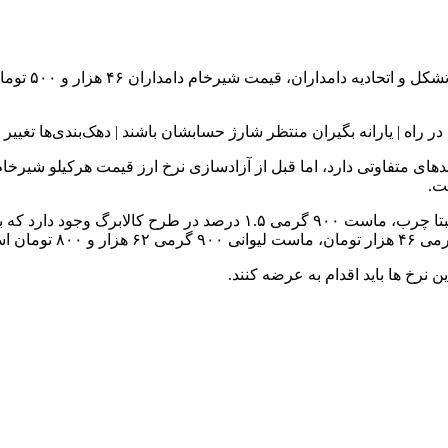
به گزارش همشه
فربد بیان کرد: قیمت شیر نایلونی ۱‌۵ درصد، پنیر یواف ۴۰۰ گرمی نسبتا چر
نرخ ها باید اقدام به عرضه کنند.