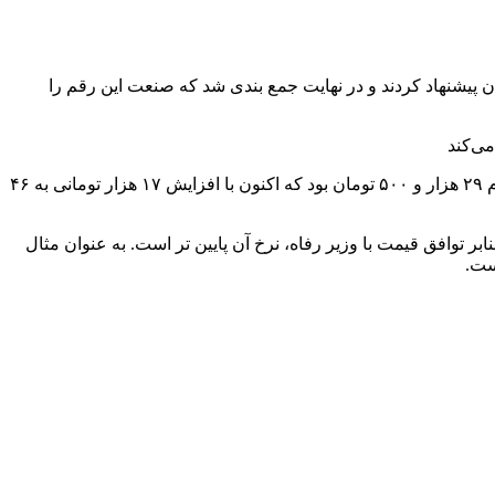
ری آنلاین، محمدفربد افزود: در جلسه اخیر انجمن با تشکل و اتحادیه دامداران، قیمت شیرخام دامداران ۴۶ هزار و ۵۰۰ تومان پیشنهاد کردند و در نهایت جمع بندی شد که صنعت این رقم را
به گفته وی با حذف ارز ترجیحی، افزایش قیمت در اقلام مختلف درصدهای متفاوتی دارد، اما قبل از آزادسازی نرخ ارز قیمت هرکیلو شیرخام ۲۹ هزار و ۵۰۰ تومان بود که اکنون با افزایش ۱۷ هزار تومانی به ۴۶
ب، ماست ۹۰۰ گرمی ۱.۵ درصد در طرح کالابرگ وجود دارد که بنابر توافق قیمت با وزیر رفاه، نرخ آن پایین تر است. به عنوان مثال