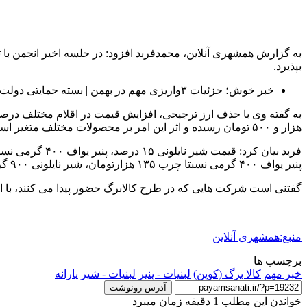
بپذیرد.
خبر خوش؛ جزئیات ۳واریزی مهم در بهمن | بسته حمایتی دولت در راه | یارانه بگیران منتظر شارژ حسابشان باشند | دهک‌بندی‌ها تغییر می‌کند
هزار و ۵۰۰ تومان رسیده و اثر این امر بر محصولات مختلف متغیر است.
پنیر یواف ۴۰۰ گرمی نسبتا چرب ۱۳۵ هزارتومان، شیر نایلونی ۹۰۰ گرمی ۴۶ هزار تومان، ماست لیوانی ۹۰۰ گرمی ۶۲ هزار و ۸۰۰ تومان است‌.
گفتنی است شرکت هایی که در طرح کالابرگ حضور پیدا می کنند، با این 
منبع:همشهری آنلاین
برچسب ها
خبر مهم
کالا برگ (کوپن)
لبنیات - پنیر
لبنیات - شیر
یارانه
آدرس رونوشت
خواندن این مطلب 1 دقیقه زمان میبرد