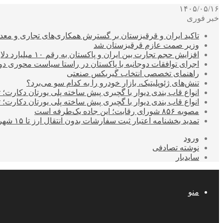
۱۴۰۵/۰۵/۱۶
خبر فوری
تاکید ایران و قرقیزستان بر گسترش همکاری‌های تجاری و معد
وزیر صمت عازم قرقیزستان شد
افزایش حجم تجارت بین ایران و پاکستان به رقم ۱۰ میلیارد دلار
اجرای توافقات دوجانبه با پاکستان در راستا سیاست محوری د
راهنمای تخصصی انتخاب گیربکس صنعتی
تنش‌های ژئوپلیتیک، بازار خودرو را به کدام سو می‌برد؟
انواع قاب بندی دیوار با گچبری پیش ساخته پلی یورتان دکارت
انواع قاب بندی دیوار با گچبری پیش ساخته پلی یورتان دکارت
مصوبه ۸۵۶ شورای رقابت؛ این جاده یک‌طرفه است
تمدید بخشنامه اعتبار ثبت سفارشات بدون انتقال ارز تا ۱۵ شهریور
ورود
نوشته تصادفی
سایدبار
منو