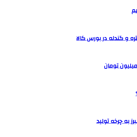
یم
ره و گندله در بورس کالا