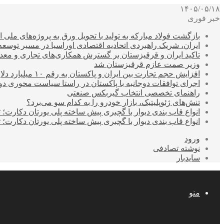
۱۴۰۵/۰۵/۱۸
خبر فوری
بازگشت فولاد مبارکه به تولید با تحویل ورق به پروژه‌های ملی ا
ایران، شریک راهبردی اتحادیه اقتصادی اوراسیا در مسیر توسع
تاکید ایران و قرقیزستان بر گسترش همکاری‌های تجاری و معد
وزیر صمت عازم قرقیزستان شد
افزایش حجم تجارت بین ایران و پاکستان به رقم ۱۰ میلیارد دلار
اجرای توافقات دوجانبه با پاکستان در راستا سیاست محوری د
راهنمای تخصصی انتخاب گیربکس صنعتی
تنش‌های ژئوپلیتیک، بازار خودرو را به کدام سو می‌برد؟
انواع قاب بندی دیوار با گچبری پیش ساخته پلی یورتان دکارت
انواع قاب بندی دیوار با گچبری پیش ساخته پلی یورتان دکارت
ورود
نوشته تصادفی
سایدبار
منو