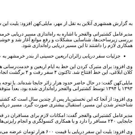
به گزارش همشهری آنلاین به نقل از مهر، مایلی‌کهن افزود: بلیت این سفر دریایی ۶۰۰ هزار تومان است و هر مسافر می‌تواند ۷۰ کیلو بار را ب
بررسی زیرساخت‌ها، شناسایی مشکلات و رفع موانع آغاز شد و خوشبخت
همکاری لازم را داشتند تا این مسیر دریایی راه‌اندازی شود.
جزئیات سفر
دریایی
زائران
اربعین
حسینی از بندر خرمشهر به عر
وی افزود: برای متبرک کردن این خط به ایام اربعین و خدمت‌رسانی هرچ
کلان ابلاغی، این خط افتتاح شد. تاکنون ۴ سفر رفت و ۴ برگشت انجام شده و بدون هیچ مشکل خاصی، خدمت‌رسانی به مسافران صورت گرفته است.
مایلی‌کهن گفت: در حال حاضر حدود هزار زائر جابجا شده‌اند. با توجه
۱۳۹۳ یا ۱۳۹۴ توسط کشتیرانی والفجر راه‌اندازی شده بود، بعداً متوقف شد و در یکی دو سال گذشته نیز شرکت‌های خصوصی به‌صورت محدود این مسیر را فعال کرده بودند.
وی افزود: از آنجا که این نخستین‌بار پس از چندین سال است که کشتیرا
شناخته‌تر شدن این مسیر، استقبال بیشتری صورت گیرد. مسیر دریایی
جابجایی ۲۴۰ مسافر را دارد و با همکاری کنسولگری و انجام رایزنی‌ها، تلاش می‌شود این زمان کاهش یابد.