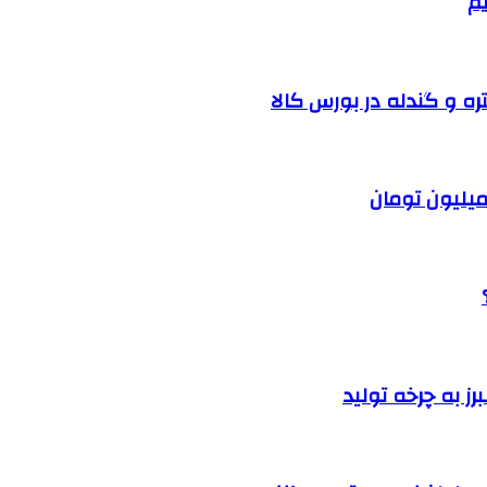
یم
ره و گندله در بورس کالا