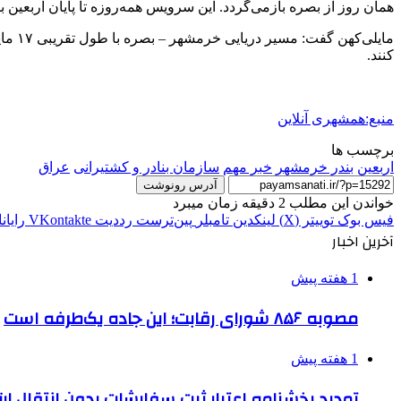
همان روز از بصره بازمی‌گردد. این سرویس همه‌روزه تا پایان اربعین ب
کنند.
منبع:همشهری آنلاین
برچسب ها
اربعين
بندر خرمشهر
خبر مهم
سازمان بنادر و کشتیرانی
عراق
آدرس رونوشت
خواندن این مطلب 2 دقیقه زمان میبرد
فیس بوک
توییتر (X)
لینکدین
‫تامبلر
‫پین‌ترست
‫رددیت
‫VKontakte
رایان
آخرین اخبار
1 هفته پیش
مصوبه ۸۵۶ شورای رقابت؛ این جاده یک‌طرفه است
1 هفته پیش
تمدید بخشنامه اعتبار ثبت سفارشات بدون انتقال ارز تا ۱۵ شهر