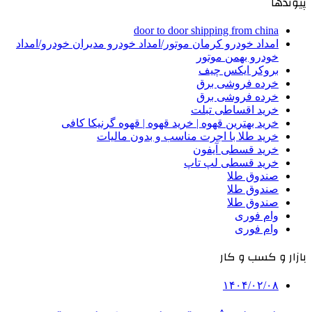
پیوندها
door to door shipping from china
امداد خودرو کرمان موتور/امداد خودرو مدیران خودرو/امداد
خودرو بهمن موتور
بروکر ایکس چیف
خرده فروشی برق
خرده فروشی برق
خرید اقساطی تبلت
خرید بهترین قهوه | خرید قهوه | قهوه گرنیکا کافی
خرید طلا با اجرت مناسب و بدون مالیات
خرید قسطی آیفون
خرید قسطی لپ تاپ
صندوق طلا
صندوق طلا
صندوق طلا
وام فوری
وام فوری
بازار و کسب و کار
۱۴۰۴/۰۲/۰۸