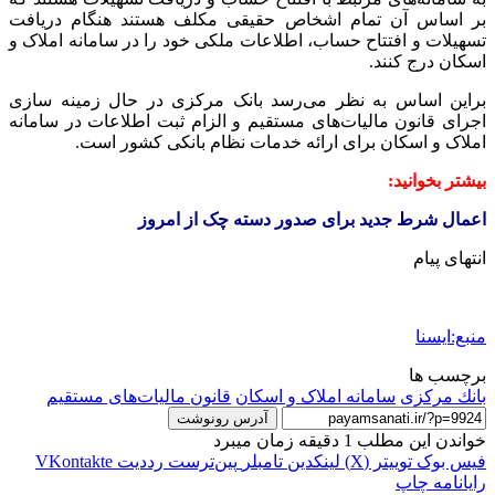
بر اساس آن تمام اشخاص حقیقی مکلف هستند هنگام دریافت
تسهیلات و افتتاح حساب، اطلاعات ملکی خود را در سامانه املاک و
اسکان درج کنند.
براین اساس به نظر می‌رسد بانک مرکزی در حال زمینه سازی
اجرای قانون مالیات‌های مستقیم و الزام ثبت اطلاعات در سامانه
املاک و اسکان برای ارائه خدمات نظام بانکی کشور است.
بیشتر بخوانید:
اعمال شرط جدید برای صدور دسته چک از امروز
انتهای پیام
منبع:ایسنا
برچسب ها
بانك مركزی
سامانه املاک و اسکان
قانون مالیات‌های مستقیم
آدرس رونوشت
خواندن این مطلب 1 دقیقه زمان میبرد
فیس بوک
توییتر (X)
لینکدین
‫تامبلر
‫پین‌ترست
‫رددیت
‫VKontakte
رایانامه
چاپ