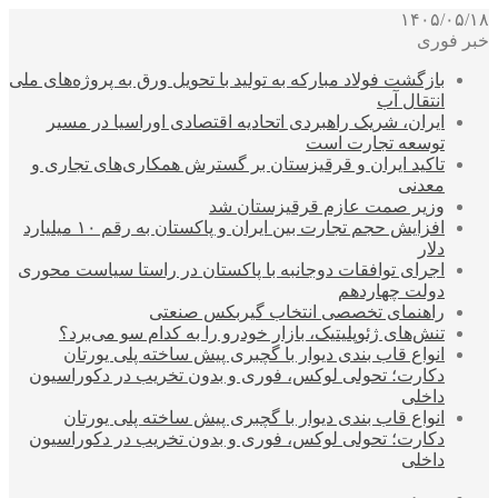
۱۴۰۵/۰۵/۱۸
خبر فوری
بازگشت فولاد مبارکه به تولید با تحویل ورق به پروژه‌های ملی
انتقال آب
ایران، شریک راهبردی اتحادیه اقتصادی اوراسیا در مسیر
توسعه تجارت است
تاکید ایران و قرقیزستان بر گسترش همکاری‌های تجاری و
معدنی
وزیر صمت عازم قرقیزستان شد
افزایش حجم تجارت بین ایران و پاکستان به رقم ۱۰ میلیارد
دلار
اجرای توافقات دوجانبه با پاکستان در راستا سیاست محوری
دولت چهاردهم
راهنمای تخصصی انتخاب گیربکس صنعتی
تنش‌های ژئوپلیتیک، بازار خودرو را به کدام سو می‌برد؟
انواع قاب بندی دیوار با گچبری پیش ساخته پلی یورتان
دکارت؛ تحولی لوکس، فوری و بدون تخریب در دکوراسیون
داخلی
انواع قاب بندی دیوار با گچبری پیش ساخته پلی یورتان
دکارت؛ تحولی لوکس، فوری و بدون تخریب در دکوراسیون
داخلی