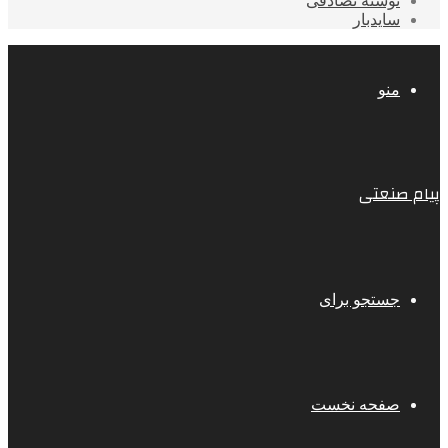
نوشته تصادفی
سایدبار
منو
پیام صنعتی
جستجو برای
صفحه نخست