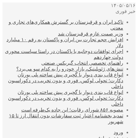
۱۴۰۵/۰۵/۱۶
خبر فوری
تاکید ایران و قرقیزستان بر گسترش همکاری‌های تجاری و
معدنی
وزیر صمت عازم قرقیزستان شد
افزایش حجم تجارت بین ایران و پاکستان به رقم ۱۰ میلیارد
دلار
اجرای توافقات دوجانبه با پاکستان در راستا سیاست محوری
دولت چهاردهم
راهنمای تخصصی انتخاب گیربکس صنعتی
تنش‌های ژئوپلیتیک، بازار خودرو را به کدام سو می‌برد؟
انواع قاب بندی دیوار با گچبری پیش ساخته پلی یورتان
دکارت؛ تحولی لوکس، فوری و بدون تخریب در دکوراسیون
داخلی
انواع قاب بندی دیوار با گچبری پیش ساخته پلی یورتان
دکارت؛ تحولی لوکس، فوری و بدون تخریب در دکوراسیون
داخلی
مصوبه ۸۵۶ شورای رقابت؛ این جاده یک‌طرفه است
تمدید بخشنامه اعتبار ثبت سفارشات بدون انتقال ارز تا ۱۵
شهریور
ورود