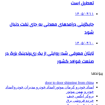
تعطیل است
۱۴۰۵/۰۴/۱۱
جایگزینی درآمدهای معدنی به جای نفت دنبال
شود
۱۴۰۵/۰۴/۱۰
تایتان معرفی شد؛ روایتی از یک ری‌برندینگ بزرگ در
صنعت فولاد کشور
پیوندها
door to door shipping from china
امداد خودرو کرمان موتور/امداد خودرو مدیران خودرو/امداد
خودرو بهمن موتور
بروکر ایکس چیف
خرده فروشی برق
خرده فروشی برق