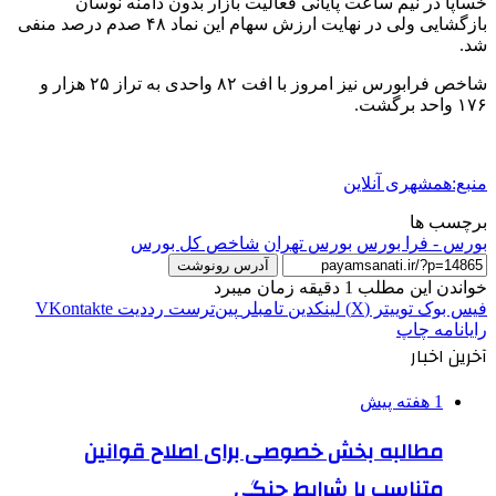
خساپا در نیم ساعت پایانی فعالیت بازار بدون دامنه نوسان
بازگشایی ولی در نهایت ارزش سهام این نماد ۴۸ صدم درصد منفی
شد.
شاخص فرابورس نیز امروز با افت ۸۲ واحدی به تراز ۲۵ هزار و
۱۷۶ واحد برگشت.
منبع:همشهری آنلاین
برچسب ها
بورس - فرا بورس
بورس تهران
شاخص کل بورس
آدرس رونوشت
خواندن این مطلب 1 دقیقه زمان میبرد
فیس بوک
توییتر (X)
لینکدین
‫تامبلر
‫پین‌ترست
‫رددیت
‫VKontakte
رایانامه
چاپ
آخرین اخبار
1 هفته پیش
مطالبه بخش خصوصی برای اصلاح قوانین
متناسب با شرایط جنگی