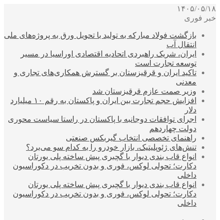
۱۴۰۵/۰۵/۱۸
خبر فوری
بازگشت فولاد مبارکه به تولید با تحویل ورق به پروژه‌های ملی
انتقال آب
ایران، شریک راهبردی اتحادیه اقتصادی اوراسیا در مسیر
توسعه تجارت است
تاکید ایران و قرقیزستان بر گسترش همکاری‌های تجاری و
معدنی
وزیر صمت عازم قرقیزستان شد
افزایش حجم تجارت بین ایران و پاکستان به رقم ۱۰ میلیارد
دلار
اجرای توافقات دوجانبه با پاکستان در راستا سیاست محوری
دولت چهاردهم
راهنمای تخصصی انتخاب گیربکس صنعتی
تنش‌های ژئوپلیتیک، بازار خودرو را به کدام سو می‌برد؟
انواع قاب بندی دیوار با گچبری پیش ساخته پلی یورتان
دکارت؛ تحولی لوکس، فوری و بدون تخریب در دکوراسیون
داخلی
انواع قاب بندی دیوار با گچبری پیش ساخته پلی یورتان
دکارت؛ تحولی لوکس، فوری و بدون تخریب در دکوراسیون
داخلی