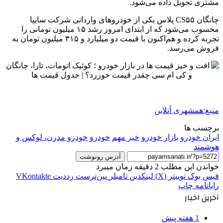
مشتری تحویل داده می‌شود.
چانگان CS۵۵ پلاس یکی از خودروهای وارداتی شرکت سایپا
محسوب می‌شود که از ابتدای امروز رشد ۱۵ میلیون تومانی را
تجربه کرده و هم‌اکنون با قیمت دو میلیارد و ۳۱۵ میلیون تومان به
فروش می‌رسد.
منبع:همشهری آنلاین
برچسب ها
ايران خودرو
بازار خودرو
خبر مهم
خودرو
خودرو مدرن، لوکس و
هوشمند
آدرس رونوشت
خواندن این مطلب 2 دقیقه زمان میبرد
فیس بوک
توییتر (X)
لینکدین
‫تامبلر
‫پین‌ترست
‫رددیت
‫VKontakte
رایانامه
چاپ
آخرین اخبار
1 هفته پیش