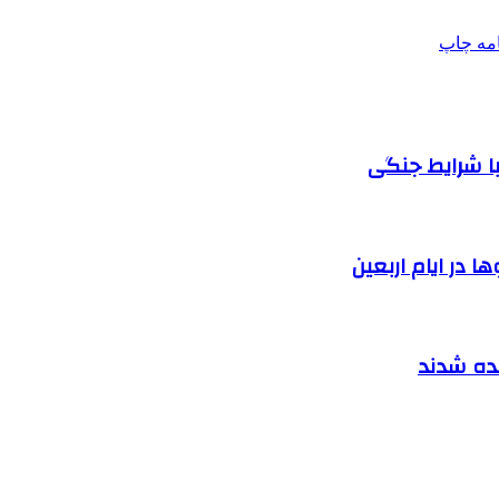
امه
چاپ
ا شرایط جنگی
 در ایام اربعین
نده شدند