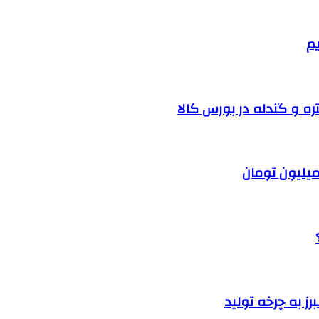
یم
ره و گندله در بورس کالا