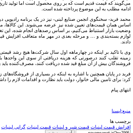
می‌گویند که قیمت قدیم است که بر روی محصول است اما تولید تاریخ
ادامه مطلب به این موضوع پرداخته شده است.
محمد فربد- سخنگوی انجمن صنایع لبنی- نیز در یک برنامه رادیویی د
اساس همان قیمت‌های تعیین شده نیز عرضه می‌شوند. این کالاها، مح
وضعیت بازار استنباط می‌کنیم، بر اساس رصدهای انجام شده، این تغییر
دادند.
وی با تاکید بر اینکه در چهارماهه اول سال شرکت‌ها هیچ رشد قیمتی ن
زمینه تقلب کنند درصورتی که هزینه دریافتی از سوی این واحدها
فروشندگان بیش از آن مبلغ قید شده دریافت کنند، مصرف‌کننده باید 
فربد در پایان همچنین با اشاره به اینکه در بسیاری از فروشگاه‌ها
کرد: برای تامین مالی خانوار، دولت باید نظارت و اقدامات لازم را داش
انتهای پیام
منبع:ایسنا
برچسب ها
افزایش قیمت لبنیات
قیمت شیر و لبنیات
قیمت لبنیات
گرانی لبنیات
آدرس رونوشت