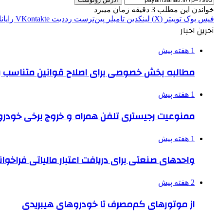
خواندن این مطلب 3 دقیقه زمان میبرد
فیس بوک
توییتر (X)
لینکدین
‫تامبلر
‫پین‌ترست
‫رددیت
‫VKontakte
رایان
آخرین اخبار
1 هفته پیش
مطالبه بخش خصوصی برای اصلاح قوانین متناسب ب
1 هفته پیش
ممنوعیت رجیستری تلفن همراه و خروج برخی خودروها
1 هفته پیش
واحدهای صنعتی برای دریافت اعتبار مالیاتی فراخوا
2 هفته پیش
از موتورهای کم‌مصرف تا خودروهای هیبریدی