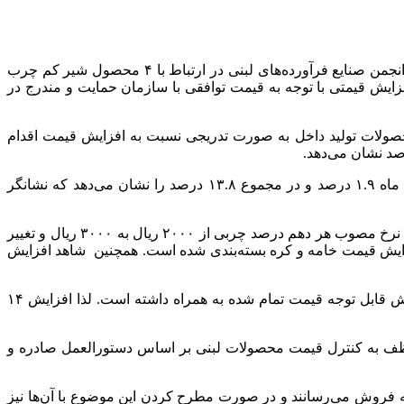
، افزایش قیمت لبنیات برای چندمین بار طی سه ماه گذشته جریان ساز شده است که در این خصوص بر اساس داده‌های انجمن صنایع فرآورده‌های لبنی در ارتباط با ۴ محصول شیر کم چرب
کم چرب غنی شده با ویتامین D، ماست کم چرب ۲ و ۲.۵ کیلویی و پنیر نسبتا چرب ۴۰۰ گرمی هیچ افزایش قیمتی با توجه به قیمت توافقی با سازمان حمایت و مندرج در
صولات تولید داخل به صورت تدریجی نسبت به افزایش قیمت اقدام
تورم ماهیانه گروه محصولات لبنی به استناد گزارش‌های مرکز آمار به ترتیب در مهر ماه ۴.۷ درصد، آبان ۴.۷ درصد، آذر ۲.۵ درصد و دی ماه ۱.۹ درصد و در مجموع ۱۳.۸ درصد را نشان می‌دهد که نشانگر
در ۴ ماه گذشته علاوه بر افزایش قیمت شیر خام به مقدار ۲۰ درصد با اثربخشی ۱۴ درصدی در قیمت تمام شده محصولات لبنی و افزایش نرخ مصوب هر دهم درصد چربی از ۲۰۰۰ ریال به ۳۰۰۰ ریال و تغییر
 که منجر به افزایش قیمت خامه و کره بسته‌بندی شده است. همچنین شاهد افزایش
نکته مهم دیگر نیز جایگزینی ارز مبادلاتی به جای ارز نیمایی است که در قیمت سایر اقلام افزودنی مانند استارترها، پودر کاکائو و… افزایش قابل توجه قیمت تمام شده به همراه داشته است. لذا افزایش ۱۴
ظف به کنترل قیمت محصولات لبنی بر اساس دستورالعمل صادره و
ه فروش می‌رسانند و در صورت مطرح کردن این موضوع با آن‌ها نیز