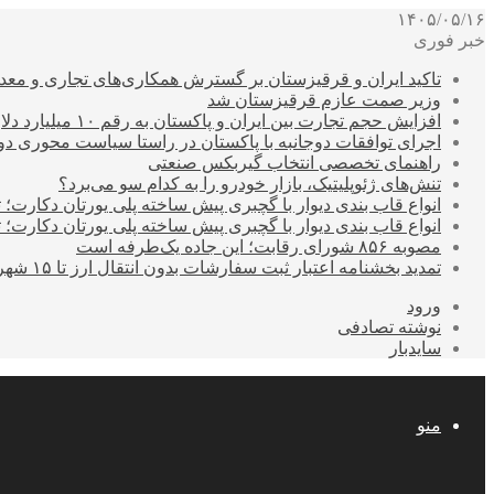
۱۴۰۵/۰۵/۱۶
خبر فوری
تاکید ایران و قرقیزستان بر گسترش همکاری‌های تجاری و معد
وزیر صمت عازم قرقیزستان شد
افزایش حجم تجارت بین ایران و پاکستان به رقم ۱۰ میلیارد دلار
اجرای توافقات دوجانبه با پاکستان در راستا سیاست محوری د
راهنمای تخصصی انتخاب گیربکس صنعتی
تنش‌های ژئوپلیتیک، بازار خودرو را به کدام سو می‌برد؟
انواع قاب بندی دیوار با گچبری پیش ساخته پلی یورتان دکارت
انواع قاب بندی دیوار با گچبری پیش ساخته پلی یورتان دکارت
مصوبه ۸۵۶ شورای رقابت؛ این جاده یک‌طرفه است
تمدید بخشنامه اعتبار ثبت سفارشات بدون انتقال ارز تا ۱۵ شهریور
ورود
نوشته تصادفی
سایدبار
منو