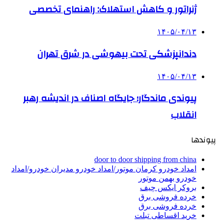
ژنراتور و کاهش استهلاک: راهنمای تخصصی
۱۴۰۵/۰۴/۱۳
دندانپزشکی تحت بیهوشی در شرق تهران
۱۴۰۵/۰۴/۱۳
پیوندی ماندگار؛ جایگاه اصناف در اندیشه رهبر
انقلاب
پیوندها
door to door shipping from china
امداد خودرو کرمان موتور/امداد خودرو مدیران خودرو/امداد
خودرو بهمن موتور
بروکر ایکس چیف
خرده فروشی برق
خرده فروشی برق
خرید اقساطی تبلت