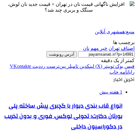
منبع:همشهری آنلاین
برچسب ها
اصناف
تهران
خبر مهم
نان
آدرس رونوشت
کمتر از یک دقیقه
فیس بوک
توییتر (X)
لینکدین
‫تامبلر
‫پین‌ترست
‫رددیت
‫VKontakte
رایانامه
چاپ
آخرین اخبار
1 هفته پیش
انواع قاب بندی دیوار با گچبری پیش ساخته پلی
یورتان دکارت؛ تحولی لوکس، فوری و بدون تخریب
در دکوراسیون داخلی