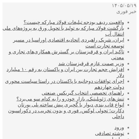
۱۴۰۵/۰۵/۱۹
خبر فوری
واقعیت ردیف بودجه تبلیغات فولاد مبارکه چیست؟
بازگشت فولاد مبارکه به تولید با تحویل ورق به پروژه‌های ملی
انتقال آب
ایران، شریک راهبردی اتحادیه اقتصادی اوراسیا در مسیر
توسعه تجارت است
تاکید ایران و قرقیزستان بر گسترش همکاری‌های تجاری و
معدنی
وزیر صمت عازم قرقیزستان شد
افزایش حجم تجارت بین ایران و پاکستان به رقم ۱۰ میلیارد
دلار
اجرای توافقات دوجانبه با پاکستان در راستا سیاست محوری
دولت چهاردهم
راهنمای تخصصی انتخاب گیربکس صنعتی
تنش‌های ژئوپلیتیک، بازار خودرو را به کدام سو می‌برد؟
انواع قاب بندی دیوار با گچبری پیش ساخته پلی یورتان
دکارت؛ تحولی لوکس، فوری و بدون تخریب در دکوراسیون
داخلی
ورود
نوشته تصادفی