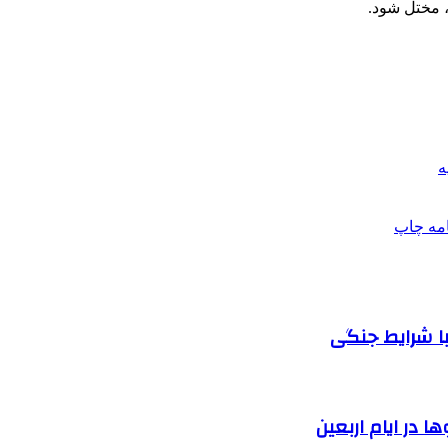
ه
امه
چاپ
ا شرایط جنگی
 در ایام اربعین