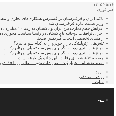
۱۴۰۵/۰۵/۱۶
خبر فوری
تاکید ایران و قرقیزستان بر گسترش همکاری‌های تجاری و معد
وزیر صمت عازم قرقیزستان شد
افزایش حجم تجارت بین ایران و پاکستان به رقم ۱۰ میلیارد دلار
اجرای توافقات دوجانبه با پاکستان در راستا سیاست محوری د
راهنمای تخصصی انتخاب گیربکس صنعتی
تنش‌های ژئوپلیتیک، بازار خودرو را به کدام سو می‌برد؟
انواع قاب بندی دیوار با گچبری پیش ساخته پلی یورتان دکارت
انواع قاب بندی دیوار با گچبری پیش ساخته پلی یورتان دکارت
مصوبه ۸۵۶ شورای رقابت؛ این جاده یک‌طرفه است
تمدید بخشنامه اعتبار ثبت سفارشات بدون انتقال ارز تا ۱۵ شهریور
ورود
نوشته تصادفی
سایدبار
منو