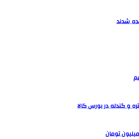
نده شدند
یم
ره و گندله در بورس کالا