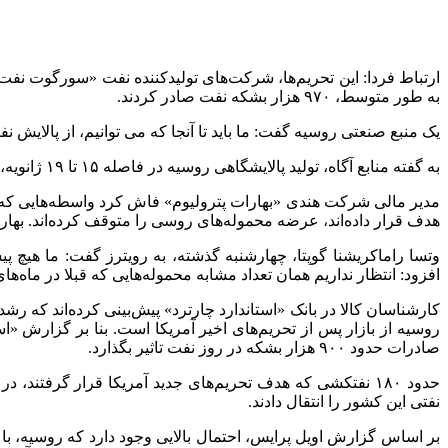
به طور متوسط، ۹۷۰ هزار بشکه نفت صادر کردند.
یک منبع صنعتی روسیه گفت: ما باید تا آنجا که می توانیم، از پالایش ن
به گفته منابع آگاه، تولید پالایشگاهی روسیه در فاصله ۱۵ تا ۱۹ ژانویه، دو درصد افزایش یافت و به ۷۵۴ هزار و ۸۰۰ تن در روز رسید و در مقایسه با میانگین تولید در ژانویه سال ۲۰۲۴، رشد ۱.۲ درصدی داشت.
مدیر مالی شرکت هندی «بهارات پترولیوم» فاش کرد واسطه‌هایی که نف
هدف قرار داده‌اند، عرضه محموله‌های روسی را متوقف کرده‌اند. بهارات
وتسا راماکریشنا گوپتا، چهارشنبه گذشته، به رویترز گفت: ما هیچ پ
افزود: انتظار نداریم همان تعداد مشابه محموله‌هایی که قبلا در ماه‌ه
کارشناسان کالا در بانک «استاندارد چارترد» پیش‌بینی کرده‌اند که ر
روسیه از بازار پس از تحریم‌های اخیر آمریکا است. بنا بر گزارش «اس
صادرات حدود ۹۰۰ هزار بشکه در روز نفت تاثیر بگذارد.
نفتی این کشور را انتقال دادند.
بر اساس گزارش اویل پرایس، احتمال بالایی وجود دارد که روسیه، با 