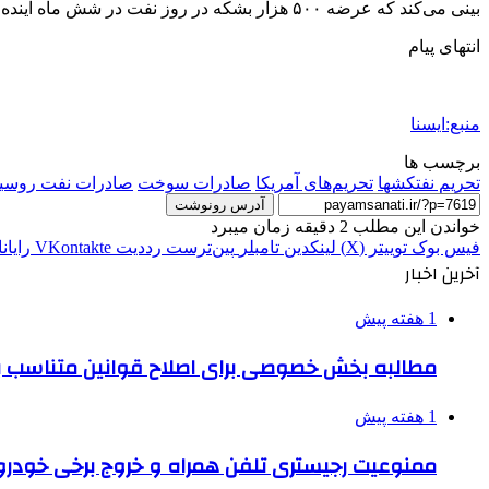
بینی می‌کند که عرضه ۵۰۰ هزار بشکه در روز نفت در شش ماه آینده، مختل شود.
انتهای پیام
منبع:ایسنا
برچسب ها
تحریم نفتکشها
تحریم‌های آمریکا
صادرات سوخت
صادرات نفت روسی
آدرس رونوشت
خواندن این مطلب 2 دقیقه زمان میبرد
فیس بوک
توییتر (X)
لینکدین
‫تامبلر
‫پین‌ترست
‫رددیت
‫VKontakte
رایان
آخرین اخبار
1 هفته پیش
مطالبه بخش خصوصی برای اصلاح قوانین متناسب ب
1 هفته پیش
ممنوعیت رجیستری تلفن همراه و خروج برخی خودروها