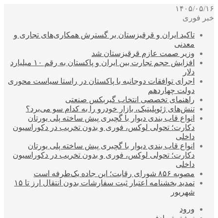
۱۴۰۵/۰۵/۱۶
خبر فوری
تاکید ایران و قرقیزستان بر گسترش همکاری‌های تجاری و
معدنی
وزیر صمت عازم قرقیزستان شد
افزایش حجم تجارت بین ایران و پاکستان به رقم ۱۰ میلیارد
دلار
اجرای توافقات دوجانبه با پاکستان در راستا سیاست محوری
دولت چهاردهم
راهنمای تخصصی انتخاب گیربکس صنعتی
تنش‌های ژئوپلیتیک، بازار خودرو را به کدام سو می‌برد؟
انواع قاب بندی دیوار با گچبری پیش ساخته پلی یورتان
دکارت؛ تحولی لوکس، فوری و بدون تخریب در دکوراسیون
داخلی
انواع قاب بندی دیوار با گچبری پیش ساخته پلی یورتان
دکارت؛ تحولی لوکس، فوری و بدون تخریب در دکوراسیون
داخلی
مصوبه ۸۵۶ شورای رقابت؛ این جاده یک‌طرفه است
تمدید بخشنامه اعتبار ثبت سفارشات بدون انتقال ارز تا ۱۵
شهریور
ورود