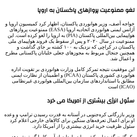
لغو ممنوعیت پروازهای پاکستان به اروپا
خواجه آصف، وزیر هوانوردی پاکستان، اظهار کرد کمیسیون اروپا و
آژانس ایمنی هوانوردی اتحادیه اروپا (EASA) ممنوعیت پروازهای
هواپیمایی بین‌المللی پاکستان (PIA) به اروپا را لغو کرده‌ است. این
ممنوعیت در سال ۲۰۲۰ و پس از سقوط یک فروند هواپیمای ملی
پاکستان در کراچی که نزدیک به ۱۰۰ کشته بر جای گذاشت و
همچنین جنجال مربوط به مجوزهای جعلی خلبانان پاکستانی مطرح
و اعمال شد.
این موفقیت نتیجه تمرکز کامل وزارت هوانوردی بر تقویت اداره
هوانوردی کشوری پاکستان (PCAA) و اطمینان از نظارت ایمنی
مطابق با استانداردهای سازمان بین‌المللی هوانوردی غیرنظامی
(ICAO) است
سئول انرژی بیشتری از آمریکا می خرد
وزیر بازرگانی کره‌جنوبی در آستانه به قدرت رسیدن ترامپ و وعده
او برای اعمال تعرفه‌های سنگین برای کالاهای خارجی اعلام کرد
سئول ظرفیت خرید انرژی بیشتری را از آمریکا دارد.
وک گئون گفت: این کشور باید واردات از آمریکا را گسترش دهد و