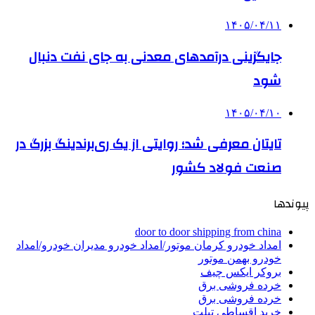
۱۴۰۵/۰۴/۱۱
جایگزینی درآمدهای معدنی به جای نفت دنبال
شود
۱۴۰۵/۰۴/۱۰
تایتان معرفی شد؛ روایتی از یک ری‌برندینگ بزرگ در
صنعت فولاد کشور
پیوندها
door to door shipping from china
امداد خودرو کرمان موتور/امداد خودرو مدیران خودرو/امداد
خودرو بهمن موتور
بروکر ایکس چیف
خرده فروشی برق
خرده فروشی برق
خرید اقساطی تبلت