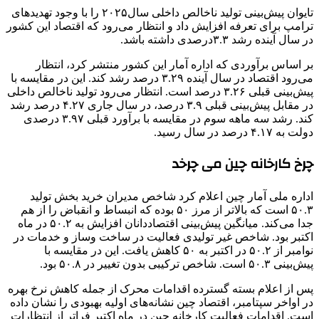
تایوان پیش‌بینی تولید ناخالص داخلی سال۲۰۲۵ را با وجود تهدیدهای
ترامپ برای تعرفه افزایش داد و انتظار می‌رود که اقتصاد این کشور
در سال آینده رشد ۳.۳درصدی داشته باشد.
بر اساس برآوردی که اداره آمار این کشور منتشر کرد، انتظار
می‌رود اقتصاد در سال آینده ۳.۲۹ درصد رشد کند. این در مقایسه با
پیش‌بینی قبلی ۳.۲۶ درصد است. انتظار می‌رود تولید ناخالص داخلی
در مقابل پیش‌بینی قبلی ۳.۹ درصد، در سال جاری ۴.۲۷ درصد رشد
کند. رشد سه ماهه سوم در مقایسه با برآورد قبلی ۳.۹۷ درصدی
دولت به ۴.۱۷ درصد در سال رسید.
چرخ کارخانه چین می چرخد
اداره ملی آمار چین اعلام کرد شاخص مدیران خرید بخش تولید
۵۰.۳ است که بالاتر از مرز ۵۰ بوده که انبساط و انقباض را از هم
جدا می‌کند. میانگین پیش‌بینی اقتصاددانان افزایش به ۵۰.۲ در ‌ماه
اکتبر بود. شاخص غیر تولیدی فعالیت در ساخت وساز و خدمات در
نوامبر از ۵۰.۲ در اکتبر به ۵۰ کاهش یافت. این در مقایسه با
پیش‌بینی ۵۰.۳ است. شاخص ترکیبی بدون تغییر در ۵۰.۸ بود.
پس از اعلام بسته گسترده اقدامات محرک از جمله کاهش نرخ بهره
در اواخر سپتامبر، اقتصاد چین نشانه‌های اولیه بهبودی را نشان داده
است. اقدامات فعالیت کارخانه چین در ماه اکتبر فراتر از انتظارات