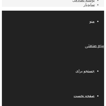
نوشته تصادفی
سایدبار
منو
پیام صنعتی
جستجو برای
صفحه نخست