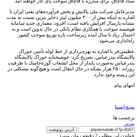
ستاد قاچاق، برای مبارزه با قاچاق سوخت پای کار خواهند آمد.
مدیرعامل شرکت ملی پالایش و پخش فرآورده‌های نفتی ایران با
اشاره به اینکه بیش از ۳۰۰ میلیون لیتر ذخایر بنزین نسبت به مدت
مشابه پارسال افزایش یافته است، افزود: معماری جدید سامانه
هوشمند سوخت با همکاری نظام بانکی در حال تدوین است و به
احتمال زیاد تا سال آینده زیرساخت تازه توزیع سوخت کشور
راه‌اندازی می‌شود.
عظیمی‌فر با اشاره به بهره‌برداری از خط لوله تأمین خوراک
پالایشگاه بندرعباس، تصریح کرد: خوشبختانه خوراک پالایشگاه
بندرعباس به‌صورت پایدار از محل انشعاب گوره‌جاسک با ظرفیت
روزانه ۲۵۰ هزار بشکه در حال انتقال است و هیچ‌گونه مشکلی در
این زمینه وجود ندارد.
انتهای پیام
منبع:ایسنا
برچسب ها
بنزين
آدرس رونوشت
خواندن این مطلب 2 دقیقه زمان میبرد