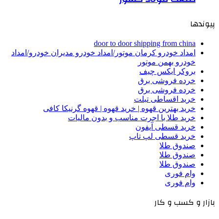
پیوندها
door to door shipping from china
امداد خودرو کرمان موتور/امداد خودرو مدیران خودرو/امداد
خودرو بهمن موتور
بروکر ایکس چیف
خرده فروشی برق
خرده فروشی برق
خرید اقساطی تبلت
خرید بهترین قهوه | خرید قهوه | قهوه گرنیکا کافی
خرید طلا با اجرت مناسب و بدون مالیات
خرید قسطی آیفون
خرید قسطی لپ تاپ
صندوق طلا
صندوق طلا
صندوق طلا
وام فوری
وام فوری
بازار و کسب و کار