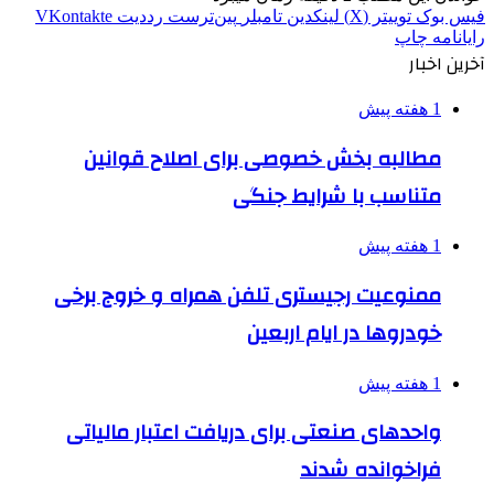
فیس بوک
توییتر (X)
لینکدین
‫تامبلر
‫پین‌ترست
‫رددیت
‫VKontakte
رایانامه
چاپ
آخرین اخبار
1 هفته پیش
مطالبه بخش خصوصی برای اصلاح قوانین
متناسب با شرایط جنگی
1 هفته پیش
ممنوعیت رجیستری تلفن همراه و خروج برخی
خودروها در ایام اربعین
1 هفته پیش
واحدهای صنعتی برای دریافت اعتبار مالیاتی
فراخوانده شدند