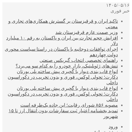
۱۴۰۵/۰۵/۱۶
خبر فوری
تاکید ایران و قرقیزستان بر گسترش همکاری‌های تجاری و
معدنی
وزیر صمت عازم قرقیزستان شد
افزایش حجم تجارت بین ایران و پاکستان به رقم ۱۰ میلیارد
دلار
اجرای توافقات دوجانبه با پاکستان در راستا سیاست محوری
دولت چهاردهم
راهنمای تخصصی انتخاب گیربکس صنعتی
تنش‌های ژئوپلیتیک، بازار خودرو را به کدام سو می‌برد؟
انواع قاب بندی دیوار با گچبری پیش ساخته پلی یورتان
دکارت؛ تحولی لوکس، فوری و بدون تخریب در دکوراسیون
داخلی
انواع قاب بندی دیوار با گچبری پیش ساخته پلی یورتان
دکارت؛ تحولی لوکس، فوری و بدون تخریب در دکوراسیون
داخلی
مصوبه ۸۵۶ شورای رقابت؛ این جاده یک‌طرفه است
تمدید بخشنامه اعتبار ثبت سفارشات بدون انتقال ارز تا ۱۵
شهریور
ورود