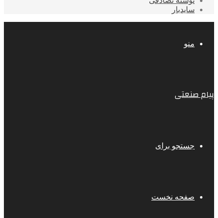
نوشته تصادفی
سایدبار
منو
پیام صنعتی
جستجو برای
صفحه نخست