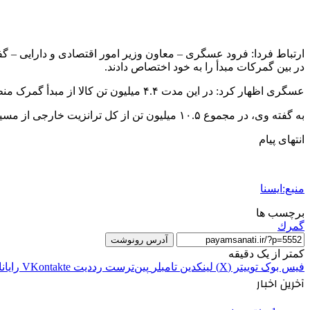
در بین گمرکات مبدأ را به خود اختصاص دادند.
عسگری اظهار کرد: در این مدت ۴.۴ میلیون تن کالا از مبدأ گمرک منطقه ویژه شهید رجایی، ۳.۸ میلیون تن از گمرک پرویزخان و ۲.۳ میلیون تن از مبدأ گمرک باشماق انجام گرفته است.
به گفته وی، در مجموع ۱۰.۵ میلیون تن از کل ترانزیت خارجی از مسیر ایران در این مدت، از مبدأ گمرکات‌ منطقه ویژه شهیدرجایی، پرویزخان و باشماق بوده است.
انتهای پیام
منبع:ایسنا
برچسب ها
گمرك
آدرس رونوشت
کمتر از یک دقیقه
فیس بوک
توییتر (X)
لینکدین
‫تامبلر
‫پین‌ترست
‫رددیت
‫VKontakte
رایان
آخرین اخبار