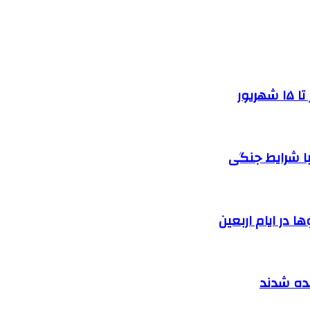
یور
ا شرایط جنگی
 در ایام اربعین
نده شدند