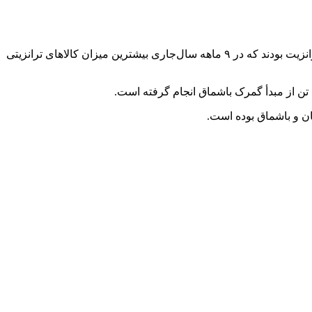
ارتباط فردا: فرود عسگری – معاون وزیر امور اقتصادی و دارایی – گفت: گمرکات شهیدرجایی، پرویزخان و باشماق سه گمرک عمده مبدأ ترانزیت بودند که در ۹ ماهه سال‌جاری بیشترین میزان کالاهای ترانزیتی