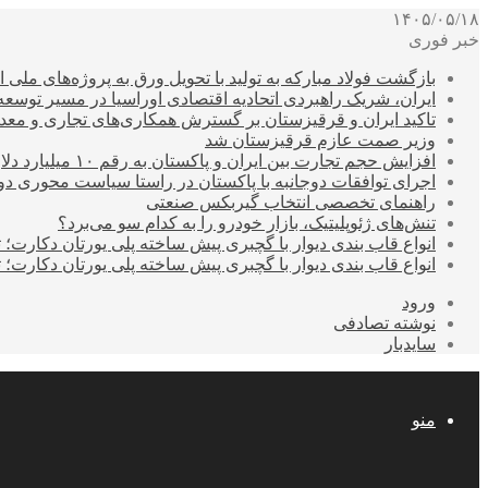
۱۴۰۵/۰۵/۱۸
خبر فوری
بازگشت فولاد مبارکه به تولید با تحویل ورق به پروژه‌های ملی ا
ایران، شریک راهبردی اتحادیه اقتصادی اوراسیا در مسیر توسع
تاکید ایران و قرقیزستان بر گسترش همکاری‌های تجاری و معد
وزیر صمت عازم قرقیزستان شد
افزایش حجم تجارت بین ایران و پاکستان به رقم ۱۰ میلیارد دلار
اجرای توافقات دوجانبه با پاکستان در راستا سیاست محوری د
راهنمای تخصصی انتخاب گیربکس صنعتی
تنش‌های ژئوپلیتیک، بازار خودرو را به کدام سو می‌برد؟
انواع قاب بندی دیوار با گچبری پیش ساخته پلی یورتان دکارت
انواع قاب بندی دیوار با گچبری پیش ساخته پلی یورتان دکارت
ورود
نوشته تصادفی
سایدبار
منو