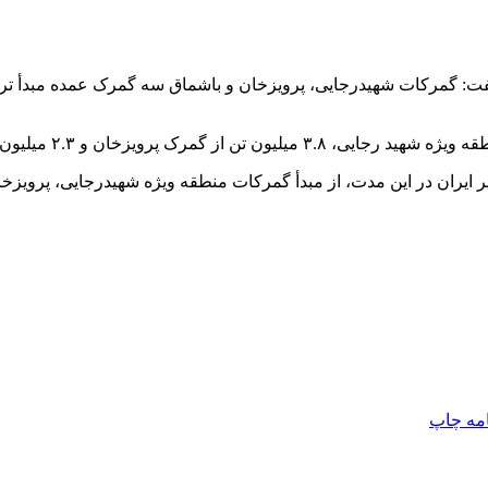
امه
چاپ