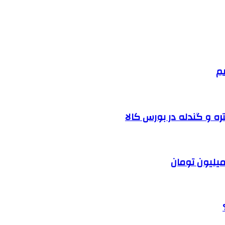
یم
ره و گندله در بورس کالا