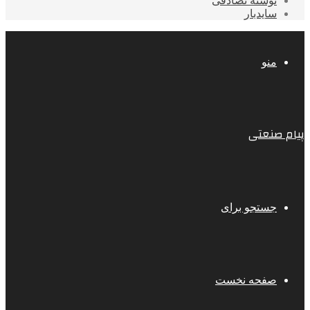
نوشته تصادفی
سایدبار
منو
پیام صنعتی
جستجو برای
صفحه نخست