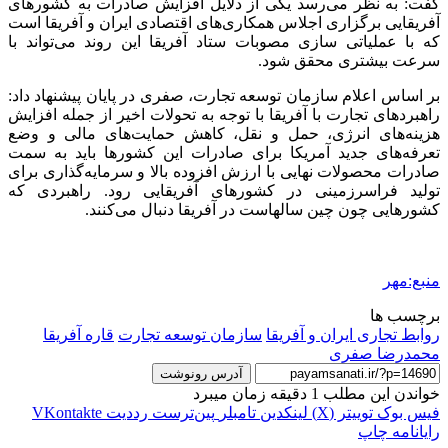
گفت: به نظر می‌رسد یکی از دلایل افزایش صادرات به کشورهای
آفریقایی برگزاری اجلاس همکاری‌های اقتصادی ایران و آفریقا است
که با عملیاتی سازی مصوبات ستاد آفریقا این روند می‌تواند با
سرعت بیشتری محقق شود.
بر اساس اعلام سازمان توسعه تجارت،
صفری
در پایان پیشنهاد داد:
راهبردهای تجارت با آفریقا با توجه به تحولات اخیر از جمله افزایش
هزینه‌های انرژی، حمل و نقل، کاهش حمایت‌های مالی و وضع
تعرفه‌های جدید آمریکا برای صادرات این کشورها باید به سمت
صادرات محصولات نهایی با ارزش افزوده بالا و سرمایه‌گذاری برای
تولید
فراسرزمینی
در کشورهای آفریقایی رود. راهبردی که
کشورهایی چون چین سالهاست در آفریقا دنبال می‌کنند.
منبع:مهر
برچسب ها
روابط تجاری ایران و آفریقا
سازمان توسعه تجارت
قاره آفریقا
محمدرضا صفری
آدرس رونوشت
خواندن این مطلب 1 دقیقه زمان میبرد
فیس بوک
توییتر (X)
لینکدین
‫تامبلر
‫پین‌ترست
‫رددیت
‫VKontakte
رایانامه
چاپ