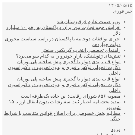
۱۴۰۵/۰۵/۱۵
خبر فوری
وزیر صمت عازم قرقیزستان شد
افزایش حجم تجارت بین ایران و پاکستان به رقم ۱۰ میلیارد
دلار
اجرای توافقات دوجانبه با پاکستان در راستا سیاست محوری
دولت چهاردهم
راهنمای تخصصی انتخاب گیربکس صنعتی
تنش‌های ژئوپلیتیک، بازار خودرو را به کدام سو می‌برد؟
انواع قاب بندی دیوار با گچبری پیش ساخته پلی یورتان
دکارت؛ تحولی لوکس، فوری و بدون تخریب در دکوراسیون
داخلی
انواع قاب بندی دیوار با گچبری پیش ساخته پلی یورتان
دکارت؛ تحولی لوکس، فوری و بدون تخریب در دکوراسیون
داخلی
مصوبه ۸۵۶ شورای رقابت؛ این جاده یک‌طرفه است
تمدید بخشنامه اعتبار ثبت سفارشات بدون انتقال ارز تا ۱۵
شهریور
مطالبه بخش خصوصی برای اصلاح قوانین متناسب با شرایط
جنگی
ورود