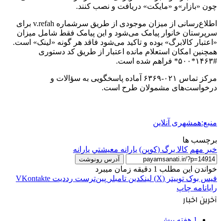
چون «بازار»و «مایکت» دریافت و نصب کنند.
اطلاع‌رسانی از میزان موجودی از طریق سرشماره v.refah برای
سرپرستان خانوار پیامک می‌شود و این پیامک فقط شامل میزان
«اعتبار کالابرگ» بوده و تاکید می‌شود فاقد هر گونه «لینک» است.
همچنین امکان استعلام مانده اعتبار از طریق کد دستوری
#۱۴۶۳*۵۰۰* فراهم شده است.
مرکز تماس ۰۲۱-۶۳۶۹ آماده پاسخگویی به سؤالات و
درخواست‌های مشمولان طرح است.
منبع:همشهری آنلاین
برچسب ها
خبر مهم
کالا برگ (کوپن)
يارانه معيشتي
یارانه
آدرس رونوشت
خواندن این مطلب 1 دقیقه زمان میبرد
فیس بوک
توییتر (X)
لینکدین
‫تامبلر
‫پین‌ترست
‫رددیت
‫VKontakte
رایانامه
چاپ
آخرین اخبار
1 هفته پیش