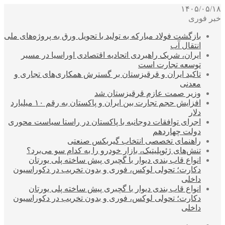
۱۴۰۵/۰۵/۱۸
خبر فوری
بازگشت فولاد مبارکه به تولید با تحویل ورق به پروژه‌های ملی
انتقال آب
ایران، شریک راهبردی اتحادیه اقتصادی اوراسیا در مسیر
توسعه تجارت است
تاکید ایران و قرقیزستان بر گسترش همکاری‌های تجاری و
معدنی
وزیر صمت عازم قرقیزستان شد
افزایش حجم تجارت بین ایران و پاکستان به رقم ۱۰ میلیارد
دلار
اجرای توافقات دوجانبه با پاکستان در راستا سیاست محوری
دولت چهاردهم
راهنمای تخصصی انتخاب گیربکس صنعتی
تنش‌های ژئوپلیتیک، بازار خودرو را به کدام سو می‌برد؟
انواع قاب بندی دیوار با گچبری پیش ساخته پلی یورتان
دکارت؛ تحولی لوکس، فوری و بدون تخریب در دکوراسیون
داخلی
انواع قاب بندی دیوار با گچبری پیش ساخته پلی یورتان
دکارت؛ تحولی لوکس، فوری و بدون تخریب در دکوراسیون
داخلی