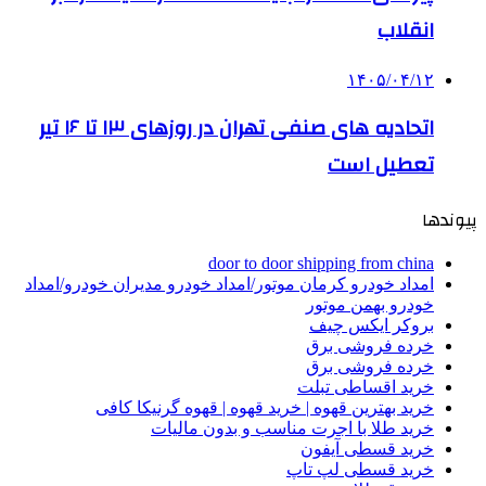
انقلاب
۱۴۰۵/۰۴/۱۲
اتحادیه های صنفی تهران در روزهای ۱۳ تا ۱۶ تیر
تعطیل است
پیوندها
door to door shipping from china
امداد خودرو کرمان موتور/امداد خودرو مدیران خودرو/امداد
خودرو بهمن موتور
بروکر ایکس چیف
خرده فروشی برق
خرده فروشی برق
خرید اقساطی تبلت
خرید بهترین قهوه | خرید قهوه | قهوه گرنیکا کافی
خرید طلا با اجرت مناسب و بدون مالیات
خرید قسطی آیفون
خرید قسطی لپ تاپ