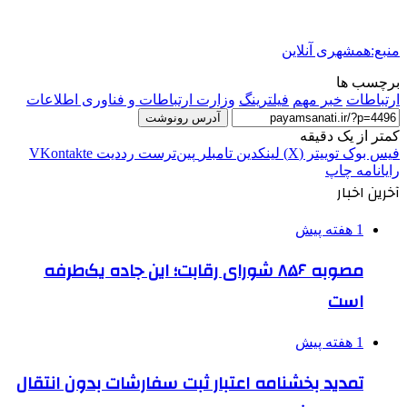
منبع:همشهری آنلاین
برچسب ها
ارتباطات
خبر مهم
فيلترينگ
وزارت ارتباطات و فناوری اطلاعات
آدرس رونوشت
کمتر از یک دقیقه
فیس بوک
توییتر (X)
لینکدین
‫تامبلر
‫پین‌ترست
‫رددیت
‫VKontakte
رایانامه
چاپ
آخرین اخبار
1 هفته پیش
مصوبه ۸۵۶ شورای رقابت؛ این جاده یک‌طرفه
است
1 هفته پیش
تمدید بخشنامه اعتبار ثبت سفارشات بدون انتقال