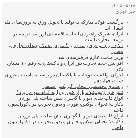
۱۴۰۵/۰۵/۱۸
خبر فوری
بازگشت فولاد مبارکه به تولید با تحویل ورق به پروژه‌های ملی
انتقال آب
ایران، شریک راهبردی اتحادیه اقتصادی اوراسیا در مسیر
توسعه تجارت است
تاکید ایران و قرقیزستان بر گسترش همکاری‌های تجاری و
معدنی
وزیر صمت عازم قرقیزستان شد
افزایش حجم تجارت بین ایران و پاکستان به رقم ۱۰ میلیارد
دلار
اجرای توافقات دوجانبه با پاکستان در راستا سیاست محوری
دولت چهاردهم
راهنمای تخصصی انتخاب گیربکس صنعتی
تنش‌های ژئوپلیتیک، بازار خودرو را به کدام سو می‌برد؟
انواع قاب بندی دیوار با گچبری پیش ساخته پلی یورتان
دکارت؛ تحولی لوکس، فوری و بدون تخریب در دکوراسیون
داخلی
انواع قاب بندی دیوار با گچبری پیش ساخته پلی یورتان
دکارت؛ تحولی لوکس، فوری و بدون تخریب در دکوراسیون
داخلی