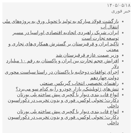
۱۴۰۵/۰۵/۱۸
خبر فوری
بازگشت فولاد مبارکه به تولید با تحویل ورق به پروژه‌های ملی
انتقال آب
ایران، شریک راهبردی اتحادیه اقتصادی اوراسیا در مسیر
توسعه تجارت است
تاکید ایران و قرقیزستان بر گسترش همکاری‌های تجاری و
معدنی
وزیر صمت عازم قرقیزستان شد
افزایش حجم تجارت بین ایران و پاکستان به رقم ۱۰ میلیارد
دلار
اجرای توافقات دوجانبه با پاکستان در راستا سیاست محوری
دولت چهاردهم
راهنمای تخصصی انتخاب گیربکس صنعتی
تنش‌های ژئوپلیتیک، بازار خودرو را به کدام سو می‌برد؟
انواع قاب بندی دیوار با گچبری پیش ساخته پلی یورتان
دکارت؛ تحولی لوکس، فوری و بدون تخریب در دکوراسیون
داخلی
انواع قاب بندی دیوار با گچبری پیش ساخته پلی یورتان
دکارت؛ تحولی لوکس، فوری و بدون تخریب در دکوراسیون
داخلی