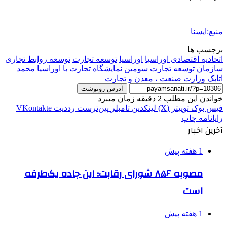
منبع:ایسنا
برچسب ها
اتحادیه اقتصادی اوراسیا
اوراسيا
توسعه تجارت
توسعه روابط تجاری
سازمان توسعه تجارت
سومین نمایشگاه تجارت با اوراسیا
محمد
اتابک
وزارت صنعت ، معدن و تجارت
آدرس رونوشت
خواندن این مطلب 2 دقیقه زمان میبرد
فیس بوک
توییتر (X)
لینکدین
‫تامبلر
‫پین‌ترست
‫رددیت
‫VKontakte
رایانامه
چاپ
آخرین اخبار
1 هفته پیش
مصوبه ۸۵۶ شورای رقابت؛ این جاده یک‌طرفه
است
1 هفته پیش