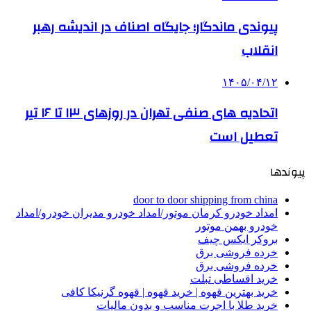
پیوندی ماندگار؛ جایگاه اصناف در اندیشه رهبر
انقلاب
۱۴۰۵/۰۴/۱۲
اتحادیه های صنفی تهران در روزهای ۱۳ تا ۱۶ تیر
تعطیل است
پیوندها
door to door shipping from china
امداد خودرو کرمان موتور/امداد خودرو مدیران خودرو/امداد
خودرو بهمن موتور
بروکر ایکس چیف
خرده فروشی برق
خرده فروشی برق
خرید اقساطی تبلت
خرید بهترین قهوه | خرید قهوه | قهوه گرنیکا کافی
خرید طلا با اجرت مناسب و بدون مالیات