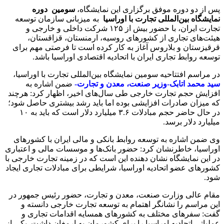
پس از دو دوره موفق برگزاری این نمایشگاه،
سومین دوره
نمایشگاه بین‌المللی تجارت با اوراسیا
به میزبانی سازمان توسعه‌
تجارت ایران، با حضور بیش از ۱۲۵ شرکت داخلی و خارجی و
هیئت‌های تجاری از کشورهای روسیه، ارمنستان، قزاقستان،
قرقیزستان و بلاروس آغاز به کار کرده است تا فرصتی مهم برای
توسعه روابط تجاری ایران با اتحادیه اقتصادی اوراسیا باشد.
در مراسم افتتاحیه سومین نمایشگاه بین‌المللی تجارت با اوراسیا،
سید محمد اتابک-وزیر صنعت، معدن و تجارت-
ضمن اشاره به
افزایش حجم تجارت خارجی طی سال‌های اخیر، اظهار کرد: هرچند
که میزان صادرات افزایشی بوده اما باید رشد بیشتری حاصل شود؛
در حال حاضر حجم مبادلات ۳.۶ میلیارد دلار است که باید به ۱۰
میلیارد دلار برسد.
وی ضمن اشاره به توسعه روابط بانکی و مالی ایران با کشورهای
اوراسیا، خاطرنشان کرد: حضور بانک‌ها و موسسات مالی و اعتباری
در این نمایشگاه نشان دهنده این است که در زمینه تجارت خارجی با
کشورهای عضو اتحادیه اوراسیا، شرایطی برای مبادلات تجاری ایجاد
شود.
مقام عالی وزارت صنعت، معدن و تجارت، حضور رئیس جمهور در
این مراسم را نشانگر اهتمام به توسعه تجارت خارجی دانسته و
گفت: سفرهای مختلف به کشورهای همسایه اقدامات تجاری و
عملیاتی اتحادیه اوراسیا را برای کشورمان به ارمغان داشت. یکی از