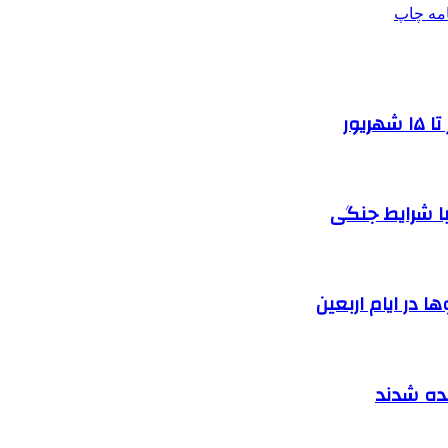
امه
چاپ
یور
ا شرایط جنگی
 در ایام اربعین
نده شدند