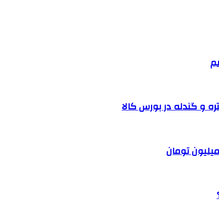
یم
ره و گندله در بورس کالا