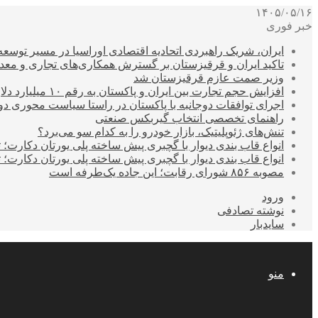
۱۴۰۵/۰۵/۱۶
خبر فوری
ایران، شریک راهبردی اتحادیه اقتصادی اوراسیا در مسیر توسع
تاکید ایران و قرقیزستان بر گسترش همکاری‌های تجاری و معد
وزیر صمت عازم قرقیزستان شد
افزایش حجم تجارت بین ایران و پاکستان به رقم ۱۰ میلیارد دلار
اجرای توافقات دوجانبه با پاکستان در راستا سیاست محوری د
راهنمای تخصصی انتخاب گیربکس صنعتی
تنش‌های ژئوپلیتیک، بازار خودرو را به کدام سو می‌برد؟
انواع قاب بندی دیوار با گچبری پیش ساخته پلی یورتان دکارت
انواع قاب بندی دیوار با گچبری پیش ساخته پلی یورتان دکارت
مصوبه ۸۵۶ شورای رقابت؛ این جاده یک‌طرفه است
ورود
نوشته تصادفی
سایدبار
منو