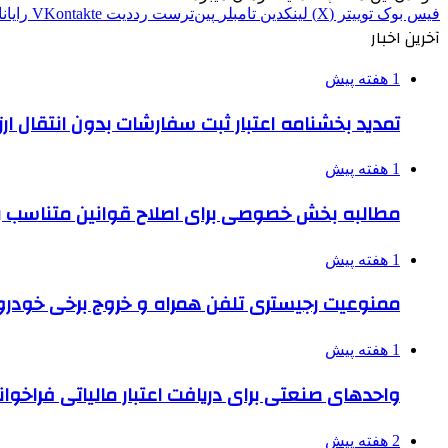
فیس بوک
توییتر (X)
لینکدین
‫تامبلر
‫پین‌ترست
‫رددیت
‫VKontakte
رایان
آخرین اخبار
1 هفته پیش
تمدید بخشنامه اعتبار ثبت سفارشات بدون انتقال ارز تا ۱۵ شهر
1 هفته پیش
مطالبه بخش خصوصی برای اصلاح قوانین متناسب ب
1 هفته پیش
ممنوعیت رجیستری تلفن همراه و خروج برخی خودروها
1 هفته پیش
واحدهای صنعتی برای دریافت اعتبار مالیاتی فراخوا
2 هفته پیش