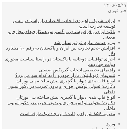
۱۴۰۵/۰۵/۱۷
خبر فوری
ایران، شریک راهبردی اتحادیه اقتصادی اوراسیا در مسیر
توسعه تجارت است
تاکید ایران و قرقیزستان بر گسترش همکاری‌های تجاری و
معدنی
وزیر صمت عازم قرقیزستان شد
افزایش حجم تجارت بین ایران و پاکستان به رقم ۱۰ میلیارد
دلار
اجرای توافقات دوجانبه با پاکستان در راستا سیاست محوری
دولت چهاردهم
راهنمای تخصصی انتخاب گیربکس صنعتی
تنش‌های ژئوپلیتیک، بازار خودرو را به کدام سو می‌برد؟
انواع قاب بندی دیوار با گچبری پیش ساخته پلی یورتان
دکارت؛ تحولی لوکس، فوری و بدون تخریب در دکوراسیون
داخلی
انواع قاب بندی دیوار با گچبری پیش ساخته پلی یورتان
دکارت؛ تحولی لوکس، فوری و بدون تخریب در دکوراسیون
داخلی
مصوبه ۸۵۶ شورای رقابت؛ این جاده یک‌طرفه است
ورود