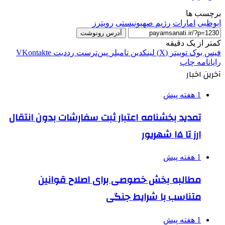
برچسب ها
ابوظبی
امارات
رژیم صهیونیستی
رویترز
آدرس رونوشت
کمتر از یک دقیقه
فیس بوک
توییتر (X)
لینکدین
‫تامبلر
‫پین‌ترست
‫رددیت
‫VKontakte
رایانامه
چاپ
آخرین اخبار
1 هفته پیش
تمدید بخشنامه اعتبار ثبت سفارشات بدون انتقال
ارز تا ۱۵ شهریور
1 هفته پیش
مطالبه بخش خصوصی برای اصلاح قوانین
متناسب با شرایط جنگی
1 هفته پیش