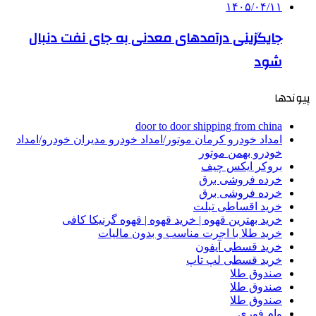
۱۴۰۵/۰۴/۱۱
جایگزینی درآمدهای معدنی به جای نفت دنبال
شود
پیوندها
door to door shipping from china
امداد خودرو کرمان موتور/امداد خودرو مدیران خودرو/امداد
خودرو بهمن موتور
بروکر ایکس چیف
خرده فروشی برق
خرده فروشی برق
خرید اقساطی تبلت
خرید بهترین قهوه | خرید قهوه | قهوه گرنیکا کافی
خرید طلا با اجرت مناسب و بدون مالیات
خرید قسطی آیفون
خرید قسطی لپ تاپ
صندوق طلا
صندوق طلا
صندوق طلا
وام فوری