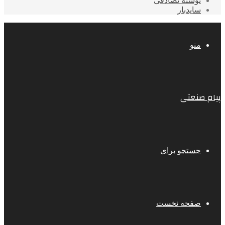
نوشته تصادفی
سایدبار
منو
پیام صنعتی
جستجو برای
صفحه نخست