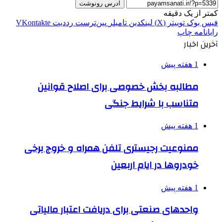
آدرس رونوشت
کمتر از یک دقیقه
فیس بوک
توییتر (X)
لینکدین
‫تامبلر
‫پین‌ترست
‫رددیت
‫VKontakte
رایانامه
چاپ
آخرین اخبار
1 هفته پیش
مطالبه بخش خصوصی برای اصلاح قوانین
متناسب با شرایط جنگی
1 هفته پیش
ممنوعیت رجیستری تلفن همراه و خروج برخی
خودروها در ایام اربعین
1 هفته پیش
واحدهای صنعتی برای دریافت اعتبار مالیاتی