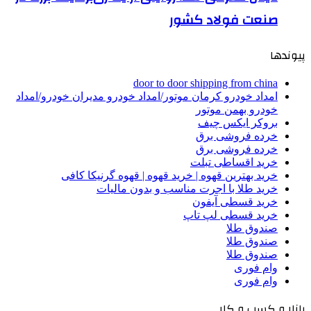
صنعت فولاد کشور
پیوندها
door to door shipping from china
امداد خودرو کرمان موتور/امداد خودرو مدیران خودرو/امداد
خودرو بهمن موتور
بروکر ایکس چیف
خرده فروشی برق
خرده فروشی برق
خرید اقساطی تبلت
خرید بهترین قهوه | خرید قهوه | قهوه گرنیکا کافی
خرید طلا با اجرت مناسب و بدون مالیات
خرید قسطی آیفون
خرید قسطی لپ تاپ
صندوق طلا
صندوق طلا
صندوق طلا
وام فوری
وام فوری
بازار و کسب و کار