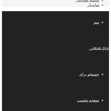
نوشته تصادفی
سایدبار
منو
پیام صنعتی
جستجو برای
صفحه نخست