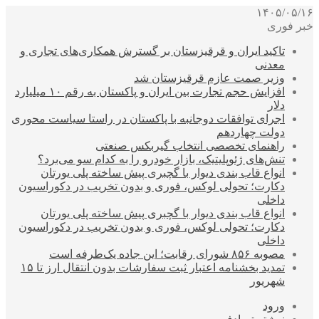
۱۴۰۵/۰۵/۱۶
خبر فوری
تاکید ایران و قرقیزستان بر گسترش همکاری‌های تجاری و
معدنی
وزیر صمت عازم قرقیزستان شد
افزایش حجم تجارت بین ایران و پاکستان به رقم ۱۰ میلیارد
دلار
اجرای توافقات دوجانبه با پاکستان در راستا سیاست محوری
دولت چهاردهم
راهنمای تخصصی انتخاب گیربکس صنعتی
تنش‌های ژئوپلیتیک، بازار خودرو را به کدام سو می‌برد؟
انواع قاب بندی دیوار با گچبری پیش ساخته پلی یورتان
دکارت؛ تحولی لوکس، فوری و بدون تخریب در دکوراسیون
داخلی
انواع قاب بندی دیوار با گچبری پیش ساخته پلی یورتان
دکارت؛ تحولی لوکس، فوری و بدون تخریب در دکوراسیون
داخلی
مصوبه ۸۵۶ شورای رقابت؛ این جاده یک‌طرفه است
تمدید بخشنامه اعتبار ثبت سفارشات بدون انتقال ارز تا ۱۵
شهریور
ورود