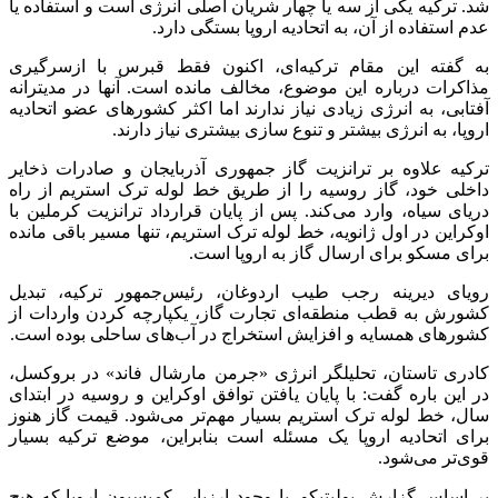
شد. ترکیه یکی از سه یا چهار شریان اصلی انرژی است و استفاده یا
عدم استفاده از آن، به اتحادیه اروپا بستگی دارد.
به گفته این مقام ترکیه‌ای، اکنون فقط قبرس با ازسرگیری
مذاکرات درباره این موضوع، مخالف مانده است. آنها در مدیترانه
آفتابی، به انرژی زیادی نیاز ندارند اما اکثر کشورهای عضو اتحادیه
اروپا، به انرژی بیشتر و تنوع سازی بیشتری نیاز دارند.
ترکیه علاوه بر ترانزیت گاز جمهوری آذربایجان و صادرات ذخایر
داخلی خود، گاز روسیه را از طریق خط لوله ترک استریم از راه
دریای سیاه، وارد می‌کند. پس از پایان قرارداد ترانزیت کرملین با
اوکراین در اول ژانویه، خط لوله ترک استریم، تنها مسیر باقی مانده
برای مسکو برای ارسال گاز به اروپا است.
رویای دیرینه‌ رجب طیب اردوغان، رئیس‌جمهور ترکیه، تبدیل
کشورش به قطب منطقه‌ای تجارت گاز، یکپارچه کردن واردات از
کشورهای همسایه و افزایش استخراج در آب‌های ساحلی بوده است.
کادری تاستان، تحلیلگر انرژی «جرمن مارشال فاند» در بروکسل،
در این باره گفت: با پایان یافتن توافق اوکراین و روسیه در ابتدای
سال، خط لوله ترک ‌استریم بسیار مهم‌تر می‌شود. قیمت گاز هنوز
برای اتحادیه اروپا یک مسئله است بنابراین، موضع ترکیه بسیار
قوی‌تر می‌شود.
بر اساس گزارش پولیتیکو، با وجود ارزیابی کمیسیون اروپا که هیچ