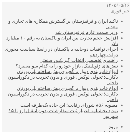
۱۴۰۵/۰۵/۱۶
خبر فوری
تاکید ایران و قرقیزستان بر گسترش همکاری‌های تجاری و
معدنی
وزیر صمت عازم قرقیزستان شد
افزایش حجم تجارت بین ایران و پاکستان به رقم ۱۰ میلیارد
دلار
اجرای توافقات دوجانبه با پاکستان در راستا سیاست محوری
دولت چهاردهم
راهنمای تخصصی انتخاب گیربکس صنعتی
تنش‌های ژئوپلیتیک، بازار خودرو را به کدام سو می‌برد؟
انواع قاب بندی دیوار با گچبری پیش ساخته پلی یورتان
دکارت؛ تحولی لوکس، فوری و بدون تخریب در دکوراسیون
داخلی
انواع قاب بندی دیوار با گچبری پیش ساخته پلی یورتان
دکارت؛ تحولی لوکس، فوری و بدون تخریب در دکوراسیون
داخلی
مصوبه ۸۵۶ شورای رقابت؛ این جاده یک‌طرفه است
تمدید بخشنامه اعتبار ثبت سفارشات بدون انتقال ارز تا ۱۵
شهریور
ورود