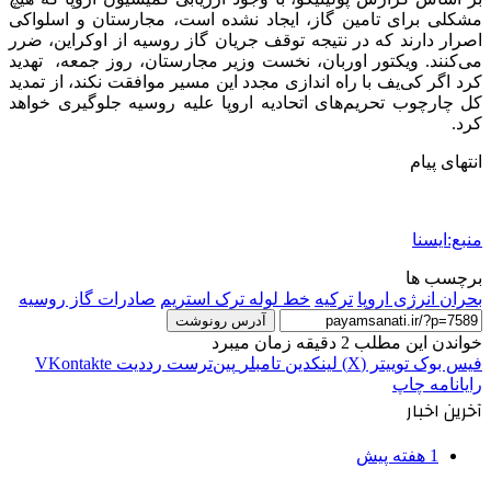
مشکلی برای تامین گاز، ایجاد نشده است، مجارستان و اسلواکی
اصرار دارند که در نتیجه توقف جریان گاز روسیه از اوکراین، ضرر
می‌کنند. ویکتور اوربان، نخست وزیر مجارستان، روز جمعه، تهدید
کرد اگر کی‌یف با راه اندازی مجدد این مسیر موافقت نکند، از تمدید
کل چارچوب تحریم‌های اتحادیه اروپا علیه روسیه جلوگیری خواهد
کرد.
انتهای پیام
منبع:ایسنا
برچسب ها
بحران انرژی اروپا
تركيه
خط لوله ترک استریم
صادرات گاز روسیه
آدرس رونوشت
خواندن این مطلب 2 دقیقه زمان میبرد
فیس بوک
توییتر (X)
لینکدین
‫تامبلر
‫پین‌ترست
‫رددیت
‫VKontakte
رایانامه
چاپ
آخرین اخبار
1 هفته پیش