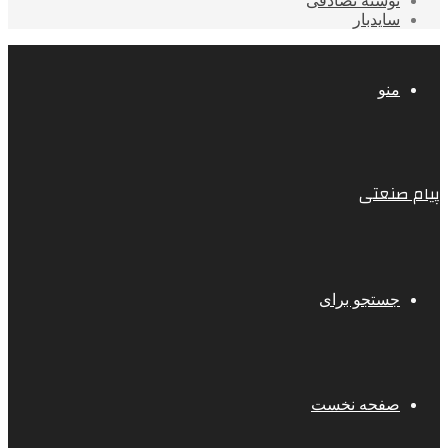
نوشته تصادفی
سایدبار
منو
پیام صنعتی
جستجو برای
صفحه نخست