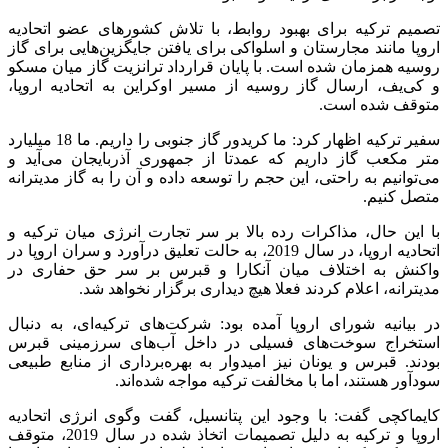
تصمیم ترکیه برای بهبود روابط، با تلاش کشورهای عضو اتحادیه
اروپا مانند مجارستان و اسلواکی برای یافتن جایگزین‌هایی برای گاز
روسیه همزمان شده است. با پایان قرارداد ترانزیت گاز میان مسکو
و کی‌یف، ارسال گاز روسیه از مسیر اوکراین به اتحادیه اروپا،
متوقف شده است.
سفیر ترکیه اظهار کرد: ما کریدور گاز جنوبی را داریم. ما 18 میلیارد
متر مکعب گاز داریم که عمدتا از جمهوری آذربایجان می‌آید و
می‌توانیم به راحتی، این حجم را توسعه داده و آن را به گاز مدیترانه
متصل کنیم.
با این حال، مذاکرات رده بالا بر سر تجارت انرژی میان ترکیه و
اتحادیه اروپا، در سال 2019، به حالت تعلیق درآورد و سران اروپا در
واکنش به اختلاف میان آنکارا و قبرس بر سر حق حفاری در
مدیترانه، اعلام کردند فعلا هیچ دیداری برگزار نخواهد شد.
در بیانیه شورای اروپا آمده بود: شرکت‌های ترکیه‌ای، به دنبال
استخراج سوخت‌های فسیلی در داخل آب‌های سرزمینی قبرس
بودند. قبرس و یونان نیز امیدوار به بهره‌برداری از منابع طبیعی
سودآور هستند، اما با مخالفت ترکیه مواجه شده‌اند.
کایماکچی گفت: با وجود این پتانسیل، گفت وگوی انرژی اتحادیه
اروپا و ترکیه به دلیل تصمیمات اتخاذ شده در سال 2019، متوقف