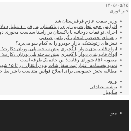
۱۴۰۵/۰۵/۱۵
خبر فوری
وزیر صمت عازم قرقیزستان شد
افزایش حجم تجارت بین ایران و پاکستان به رقم ۱۰ میلیارد دلار
اجرای توافقات دوجانبه با پاکستان در راستا سیاست محوری د
راهنمای تخصصی انتخاب گیربکس صنعتی
تنش‌های ژئوپلیتیک، بازار خودرو را به کدام سو می‌برد؟
انواع قاب بندی دیوار با گچبری پیش ساخته پلی یورتان دکارت
انواع قاب بندی دیوار با گچبری پیش ساخته پلی یورتان دکارت
مصوبه ۸۵۶ شورای رقابت؛ این جاده یک‌طرفه است
تمدید بخشنامه اعتبار ثبت سفارشات بدون انتقال ارز تا ۱۵ شهریور
مطالبه بخش خصوصی برای اصلاح قوانین متناسب با شرایط ج
ورود
نوشته تصادفی
سایدبار
منو