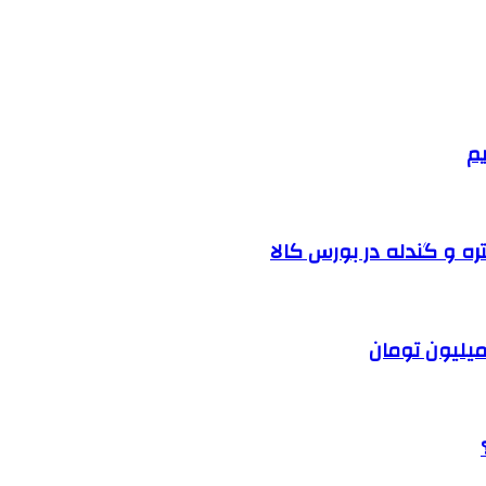
یم
ره و گندله در بورس کالا