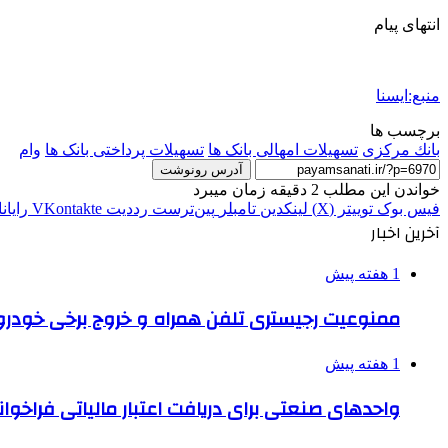
انتهای پیام
منبع:ایسنا
برچسب ها
بانك مركزی
تسهیلات امهالی بانک ها
تسهیلات پرداختی بانک ها
وام
آدرس رونوشت
خواندن این مطلب 2 دقیقه زمان میبرد
فیس بوک
توییتر (X)
لینکدین
‫تامبلر
‫پین‌ترست
‫رددیت
‫VKontakte
رایان
آخرین اخبار
1 هفته پیش
ممنوعیت رجیستری تلفن همراه و خروج برخی خودروها
1 هفته پیش
واحدهای صنعتی برای دریافت اعتبار مالیاتی فراخوا