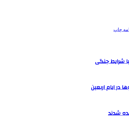
امه
چاپ
ا شرایط جنگی
 در ایام اربعین
نده شدند