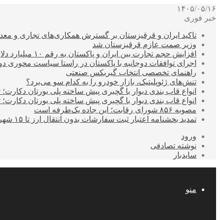
۱۴۰۵/۰۵/۱۶
خبر فوری
تاکید ایران و قرقیزستان بر گسترش همکاری‌های تجاری و معد
وزیر صمت عازم قرقیزستان شد
افزایش حجم تجارت بین ایران و پاکستان به رقم ۱۰ میلیارد دلار
اجرای توافقات دوجانبه با پاکستان در راستا سیاست محوری د
راهنمای تخصصی انتخاب گیربکس صنعتی
تنش‌های ژئوپلیتیک، بازار خودرو را به کدام سو می‌برد؟
انواع قاب بندی دیوار با گچبری پیش ساخته پلی یورتان دکارت
انواع قاب بندی دیوار با گچبری پیش ساخته پلی یورتان دکارت
مصوبه ۸۵۶ شورای رقابت؛ این جاده یک‌طرفه است
تمدید بخشنامه اعتبار ثبت سفارشات بدون انتقال ارز تا ۱۵ شهریور
ورود
نوشته تصادفی
سایدبار
منو