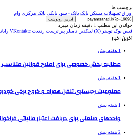
برچسب ها
اوراق تسهیلات مسکن
بانک
بانک - سود بانکی
بانک مرکزی
وام
آدرس رونوشت
خواندن این مطلب 1 دقیقه زمان میبرد
فیس بوک
توییتر (X)
لینکدین
‫تامبلر
‫پین‌ترست
‫رددیت
‫VKontakte
رایان
آخرین اخبار
1 هفته پیش
مطالبه بخش خصوصی برای اصلاح قوانین متناسب ب
1 هفته پیش
ممنوعیت رجیستری تلفن همراه و خروج برخی خودروها
1 هفته پیش
واحدهای صنعتی برای دریافت اعتبار مالیاتی فراخوا
2 هفته پیش