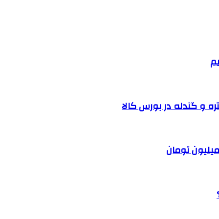
یم
ره و گندله در بورس کالا