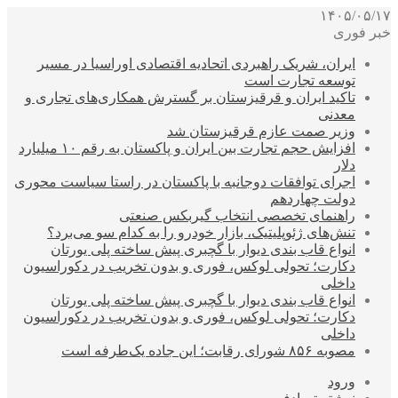
۱۴۰۵/۰۵/۱۷
خبر فوری
ایران، شریک راهبردی اتحادیه اقتصادی اوراسیا در مسیر
توسعه تجارت است
تاکید ایران و قرقیزستان بر گسترش همکاری‌های تجاری و
معدنی
وزیر صمت عازم قرقیزستان شد
افزایش حجم تجارت بین ایران و پاکستان به رقم ۱۰ میلیارد
دلار
اجرای توافقات دوجانبه با پاکستان در راستا سیاست محوری
دولت چهاردهم
راهنمای تخصصی انتخاب گیربکس صنعتی
تنش‌های ژئوپلیتیک، بازار خودرو را به کدام سو می‌برد؟
انواع قاب بندی دیوار با گچبری پیش ساخته پلی یورتان
دکارت؛ تحولی لوکس، فوری و بدون تخریب در دکوراسیون
داخلی
انواع قاب بندی دیوار با گچبری پیش ساخته پلی یورتان
دکارت؛ تحولی لوکس، فوری و بدون تخریب در دکوراسیون
داخلی
مصوبه ۸۵۶ شورای رقابت؛ این جاده یک‌طرفه است
ورود