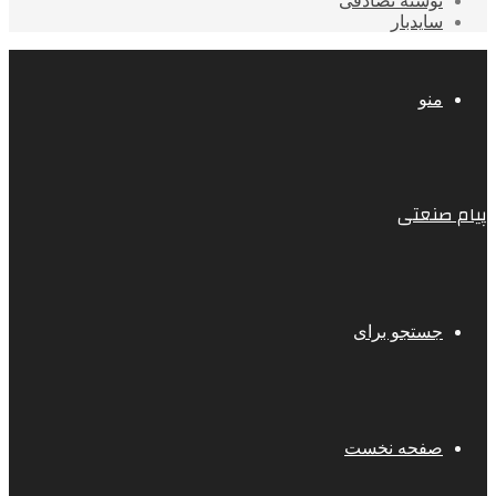
نوشته تصادفی
سایدبار
منو
پیام صنعتی
جستجو برای
صفحه نخست