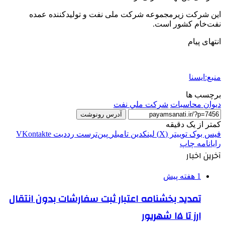
این شرکت زیرمجموعه شرکت ملی نفت و تولیدکننده عمده
نفت‌خام کشور است.
انتهای پیام
منبع:ایسنا
برچسب ها
دیوان محاسبات
شركت ملي نفت
آدرس رونوشت
کمتر از یک دقیقه
فیس بوک
توییتر (X)
لینکدین
‫تامبلر
‫پین‌ترست
‫رددیت
‫VKontakte
رایانامه
چاپ
آخرین اخبار
1 هفته پیش
تمدید بخشنامه اعتبار ثبت سفارشات بدون انتقال
ارز تا ۱۵ شهریور