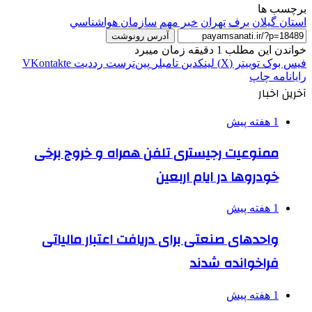
برچسب ها
استان گیلان
برف
تهران
خبر مهم
سازمان هواشناسي
آدرس رونوشت
خواندن این مطلب 1 دقیقه زمان میبرد
فیس بوک
توییتر (X)
لینکدین
‫تامبلر
‫پین‌ترست
‫رددیت
‫VKontakte
رایانامه
چاپ
آخرین اخبار
1 هفته پیش
ممنوعیت رجیستری تلفن همراه و خروج برخی
خودروها در ایام اربعین
1 هفته پیش
واحدهای صنعتی برای دریافت اعتبار مالیاتی
فراخوانده شدند
1 هفته پیش