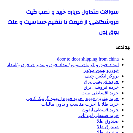
سوالات متداول درباره خرید و نصب گیت
فروشگاهی؛ از قیمت تا تنظیم حساسیت و علت
بوق زدن
پیوندها
door to door shipping from china
امداد خودرو کرمان موتور/امداد خودرو مدیران خودرو/امداد
خودرو بهمن موتور
بروکر ایکس چیف
خرده فروشی برق
خرده فروشی برق
خرید اقساطی تبلت
خرید بهترین قهوه | خرید قهوه | قهوه گرنیکا کافی
خرید طلا با اجرت مناسب و بدون مالیات
خرید قسطی آیفون
خرید قسطی لپ تاپ
صندوق طلا
صندوق طلا
صندوق طلا