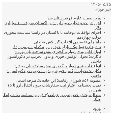
۱۴۰۵/۰۵/۱۵
خبر فوری
وزیر صمت عازم قرقیزستان شد
افزایش حجم تجارت بین ایران و پاکستان به رقم ۱۰ میلیارد
دلار
اجرای توافقات دوجانبه با پاکستان در راستا سیاست محوری
دولت چهاردهم
راهنمای تخصصی انتخاب گیربکس صنعتی
تنش‌های ژئوپلیتیک، بازار خودرو را به کدام سو می‌برد؟
انواع قاب بندی دیوار با گچبری پیش ساخته پلی یورتان
دکارت؛ تحولی لوکس، فوری و بدون تخریب در دکوراسیون
داخلی
انواع قاب بندی دیوار با گچبری پیش ساخته پلی یورتان
دکارت؛ تحولی لوکس، فوری و بدون تخریب در دکوراسیون
داخلی
مصوبه ۸۵۶ شورای رقابت؛ این جاده یک‌طرفه است
تمدید بخشنامه اعتبار ثبت سفارشات بدون انتقال ارز تا ۱۵
شهریور
مطالبه بخش خصوصی برای اصلاح قوانین متناسب با شرایط
جنگی
ورود