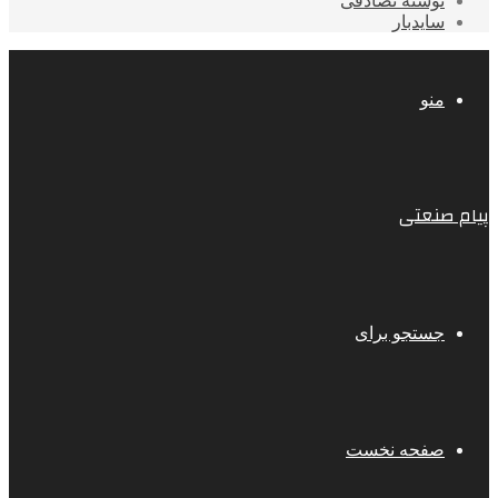
نوشته تصادفی
سایدبار
منو
پیام صنعتی
جستجو برای
صفحه نخست